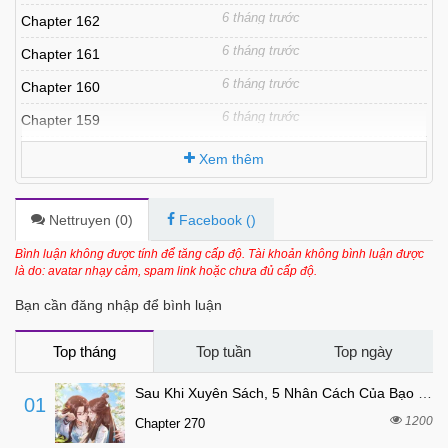
6 tháng trước
Chapter 162
6 tháng trước
Chapter 161
6 tháng trước
Chapter 160
6 tháng trước
Chapter 159
6 tháng trước
Chapter 158
Xem thêm
6 tháng trước
Chapter 157
6 tháng trước
Chapter 156
Nettruyen (
0
)
Facebook (
)
6 tháng trước
Chapter 155
Bình luận không được tính để tăng cấp độ. Tài khoản không bình luận được
là do: avatar nhạy cảm, spam link hoặc chưa đủ cấp độ.
6 tháng trước
Chapter 154
Bạn cần đăng nhập để bình luận
6 tháng trước
Chapter 153
6 tháng trước
Chapter 152
Top tháng
Top tuần
Top ngày
6 tháng trước
Chapter 151
Sau Khi Xuyên Sách, 5 Nhân Cách Của Bạo Quân Đều Yêu Ta
01
6 tháng trước
Chapter 150
1200
Chapter 270
6 tháng trước