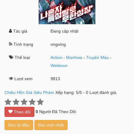
Tác giả
Đang cập nhật
Tình trạng
ongoing
Thể loại
Action
-
Manhwa
-
Truyện Màu
-
Webtoon
Lượt xem
9813
Chiêu Hồn Giả Siêu Phàm
Xếp hạng:
5
/
5
-
0
Lượt đánh giá.
0
Người Đã Theo Dõi
Theo dõi
Đọc từ đầu
Đọc mới nhất