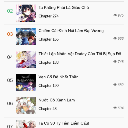
Chapter 149
Ta Không Phải Là Giáo Chủ
6 tháng trước
Chapter 148
02
975
Chapter 274
6 tháng trước
Chapter 147
6 tháng trước
Chapter 146
Chiếm Cái Đỉnh Núi Làm Đại Vương
03
6 tháng trước
Chapter 145
966
Chapter 166
6 tháng trước
Chapter 144
Thiết Lập Nhân Vật Daddy Của Tôi Bị Sụp Đổ
6 tháng trước
04
Chapter 143
748
Chapter 183
6 tháng trước
Chapter 142
6 tháng trước
Chapter 141
Vạn Cổ Đệ Nhất Thần
05
6 tháng trước
682
Chapter 140
Chapter 190
6 tháng trước
Chapter 139
Nước Cờ Xanh Lam
06
6 tháng trước
Chapter 138
604
Chapter 48
6 tháng trước
Chapter 137
6 tháng trước
Chapter 136
Ta Có 90 Tỷ Tiền Liếm Cẩu!
07