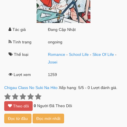
Tác giả
Đang Cập Nhật
Tình trạng
ongoing
Thể loại
Romance
-
School Life
-
Slice Of Life
-
Josei
Lượt xem
1259
Chigau Class No Suki Na Hito
Xếp hạng:
5
/
5
-
0
Lượt đánh giá.
0
Người Đã Theo Dõi
Theo dõi
Đọc từ đầu
Đọc mới nhất