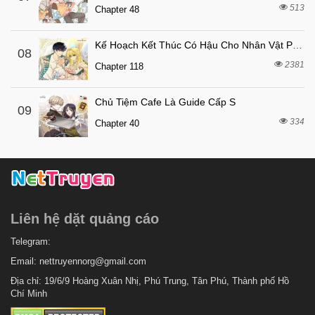
513
Chapter 48
Kế Hoạch Kết Thúc Có Hậu Cho Nhân Vật Phản Diện
08
2381
Chapter 118
Chủ Tiệm Cafe Là Guide Cấp S
09
334
Chapter 40
Liên hệ dặt quảng cáo
Telegram:
Email:
nettruyennorg@gmail.com
Địa chỉ: 19/6/9 Hoàng Xuân Nhị, Phú Trung, Tân Phú, Thành phố Hồ
Chí Minh