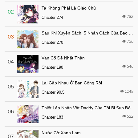
Ta Không Phải Là Giáo Chủ
02
782
Chapter 274
Sau Khi Xuyên Sách, 5 Nhân Cách Của Bạo Quân Đều Yêu Ta
03
750
Chapter 270
Vạn Cổ Đệ Nhất Thần
04
546
Chapter 190
Lại Gặp Nhau Ở Ban Công Rồi
05
1149
Chapter 90.5
Thiết Lập Nhân Vật Daddy Của Tôi Bị Sụp Đổ
06
522
Chapter 183
Nước Cờ Xanh Lam
07