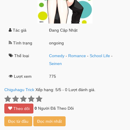
Tác giả
Đang Cập Nhật
Tình trạng
ongoing
Thể loại
Comedy
-
Romance
-
School Life
-
Seinen
Lượt xem
775
Chiguhagu Trick
Xếp hạng:
5
/
5
-
0
Lượt đánh giá.
0
Người Đã Theo Dõi
Theo dõi
Đọc từ đầu
Đọc mới nhất