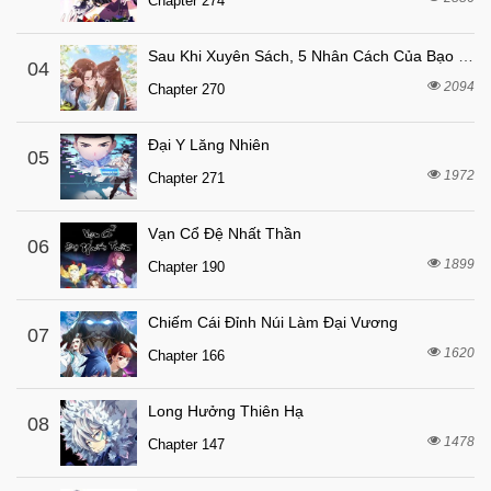
Chapter 274
Sau Khi Xuyên Sách, 5 Nhân Cách Của Bạo Quân Đều Yêu Ta
04
2094
Chapter 270
Đại Y Lăng Nhiên
05
1972
Chapter 271
Vạn Cổ Đệ Nhất Thần
06
1899
Chapter 190
Chiếm Cái Đỉnh Núi Làm Đại Vương
07
1620
Chapter 166
Long Hưởng Thiên Hạ
08
1478
Chapter 147