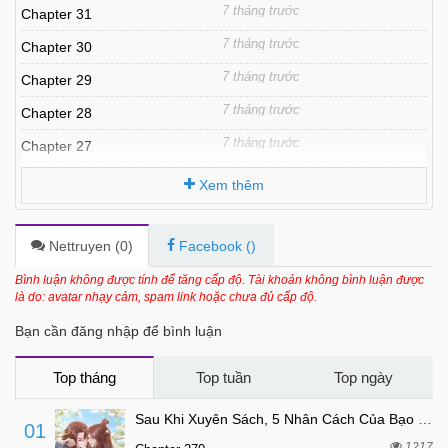
7 tháng trước
Chapter 31
7 tháng trước
Chapter 30
7 tháng trước
Chapter 29
7 tháng trước
Chapter 28
7 tháng trước
Chapter 27
7 tháng trước
Chapter 26
Xem thêm
7 tháng trước
Chapter 25
7 tháng trước
Chapter 24
Nettruyen (
0
)
Facebook (
)
7 tháng trước
Chapter 23
Bình luận không được tính để tăng cấp độ. Tài khoản không bình luận được
là do: avatar nhạy cảm, spam link hoặc chưa đủ cấp độ.
7 tháng trước
Chapter 22
Bạn cần đăng nhập để bình luận
7 tháng trước
Chapter 21
7 tháng trước
Chapter 20
Top tháng
Top tuần
Top ngày
7 tháng trước
Chapter 19
Sau Khi Xuyên Sách, 5 Nhân Cách Của Bạo Quân Đều Yêu Ta
01
7 tháng trước
Chapter 18
1217