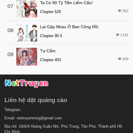
7 tháng trước
Chapter 3
Ta Có 90 Tỷ Tiền Liếm Cẩu!
07
562
7 tháng trước
Chapter 529
Chapter 2
7 tháng trước
Chapter 1
Lại Gặp Nhau Ở Ban Công Rồi
08
1161
Chapter 90.5
Tự Cẩm
09
459
Chapter 403
Liên hệ dặt quảng cáo
Telegram:
Email:
nettruyennorg@gmail.com
Địa chỉ: 19/6/9 Hoàng Xuân Nhị, Phú Trung, Tân Phú, Thành phố Hồ
Chí Minh