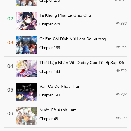
Chapter 270
7 tháng trước
Chapter 17
Ta Không Phải Là Giáo Chủ
7 tháng trước
Chapter 16
02
996
Chapter 274
7 tháng trước
Chapter 15
7 tháng trước
Chapter 13
Chiếm Cái Đỉnh Núi Làm Đại Vương
03
7 tháng trước
Chapter 12
966
Chapter 166
7 tháng trước
Chapter 11
Thiết Lập Nhân Vật Daddy Của Tôi Bị Sụp Đổ
7 tháng trước
04
Chapter 10
769
Chapter 183
7 tháng trước
Chapter 9
7 tháng trước
Chapter 8
Vạn Cổ Đệ Nhất Thần
05
7 tháng trước
707
Chapter 7
Chapter 190
7 tháng trước
Chapter 6
Nước Cờ Xanh Lam
06
7 tháng trước
Chapter 5
609
Chapter 48
7 tháng trước
Chapter 4