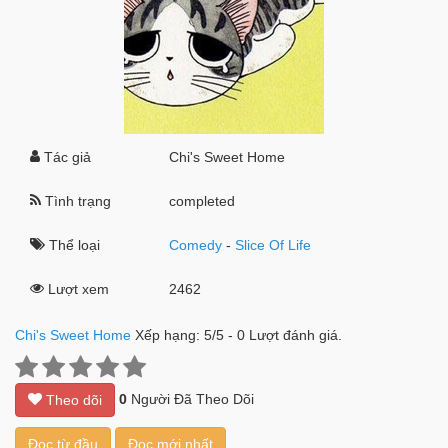
Tác giả
Chi's Sweet Home
Tình trạng
completed
Thể loại
Comedy
-
Slice Of Life
Lượt xem
2462
Chi's Sweet Home
Xếp hạng:
5
/
5
-
0
Lượt đánh giá.
0
Người Đã Theo Dõi
Theo dõi
Đọc từ đầu
Đọc mới nhất