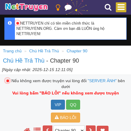
NETTRUYEN chỉ có tên miền chính thức là
NETTRUYENN.ORG. Cảm ơn bạn đã LUÔN ủng hộ
NETTRUYEN!
Trang chủ
Chú Hề Trả Thù
Chapter 90
Chú Hề Trả Thù
- Chapter 90
[Ngày cập nhật: 2025-12-15 12:11:05]
Nếu không xem được truyện vui lòng đổi
"SERVER ẢNH"
bên
dưới
Vui lòng bấm
"BÁO LỖI"
nếu không xem được truyện
VIP
QQ
BÁO LỖI