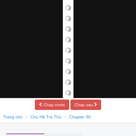
Chap trước
Chap sau
Trang chủ
Chú Hề Trả Thù
Chapter 90