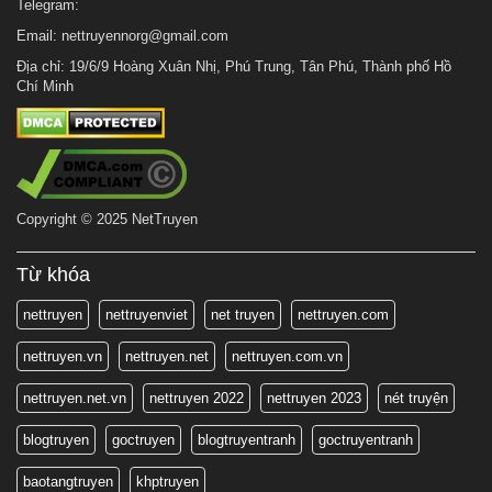
Telegram:
Email:
nettruyennorg@gmail.com
Địa chỉ: 19/6/9 Hoàng Xuân Nhị, Phú Trung, Tân Phú, Thành phố Hồ
Chí Minh
Copyright © 2025 NetTruyen
Từ khóa
nettruyen
nettruyenviet
net truyen
nettruyen.com
nettruyen.vn
nettruyen.net
nettruyen.com.vn
nettruyen.net.vn
nettruyen 2022
nettruyen 2023
nét truyện
blogtruyen
goctruyen
blogtruyentranh
goctruyentranh
baotangtruyen
khptruyen