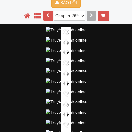
BÁO LỖI