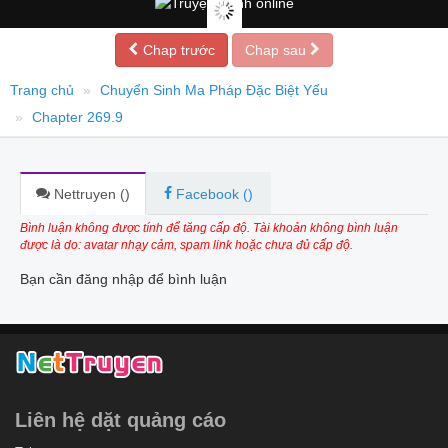
Chap trước
Chap sau
Trang chủ
Chuyển Sinh Ma Pháp Đặc Biệt Yếu
Chapter 269.9
Nettruyen (
)
Facebook (
)
Bình luận không được tính để tăng cấp độ. Tài khoản không bình luận
được là do: avatar nhạy cảm, spam link hoặc chưa đủ cấp độ.
Bạn cần đăng nhập để bình luận
Liên hệ dặt quảng cáo