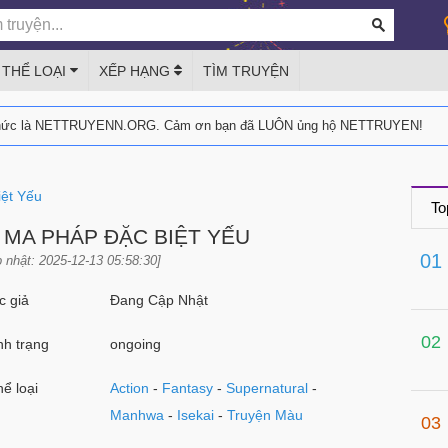
THỂ LOẠI
XẾP HẠNG
TÌM TRUYỆN
thức là NETTRUYENN.ORG. Cảm ơn bạn đã LUÔN ủng hộ NETTRUYEN!
ệt Yếu
To
 MA PHÁP ĐẶC BIỆT YẾU
01
 nhật: 2025-12-13 05:58:30]
 giả
Đang Cập Nhật
02
h trạng
ongoing
ể loại
Action
-
Fantasy
-
Supernatural
-
Manhwa
-
Isekai
-
Truyện Màu
03