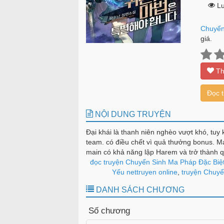
Lư
Chuyển
giá.
Th
Đọc 
NỘI DUNG TRUYỆN
Đại khái là thanh niên nghèo vượt khó, tu
team. có điều chết vì quả thưởng bonus. Ma
main có khả năng lập Harem và trở thành q
đọc truyện Chuyển Sinh Ma Pháp Đặc Biệt
Yếu nettruyen online
,
truyện Chuyển
DANH SÁCH CHƯƠNG
Số chương