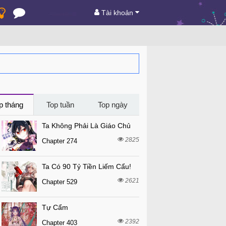
Tài khoản
p tháng
Top tuần
Top ngày
Ta Không Phải Là Giáo Chủ
2825
Chapter 274
Ta Có 90 Tỷ Tiền Liếm Cẩu!
2621
Chapter 529
Tự Cẩm
2392
Chapter 403