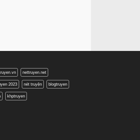
truyen.vn
nettruyen.net
ruyen 2023
nét truyện
blogtruyen
n
khptruyen