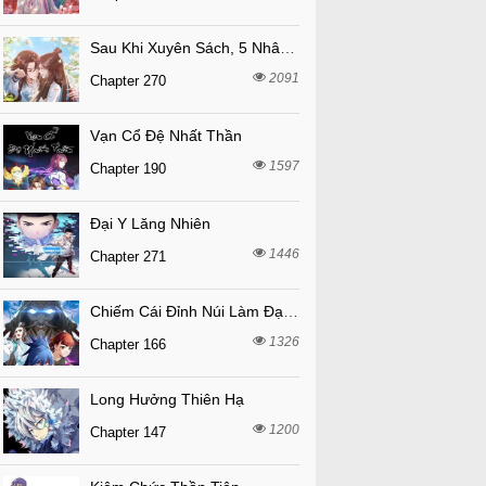
Sau Khi Xuyên Sách, 5 Nhân Cách Của Bạo Quân Đều Yêu Ta
2091
Chapter 270
Vạn Cổ Đệ Nhất Thần
1597
Chapter 190
Đại Y Lăng Nhiên
1446
Chapter 271
Chiếm Cái Đỉnh Núi Làm Đại Vương
1326
Chapter 166
Long Hưởng Thiên Hạ
1200
Chapter 147