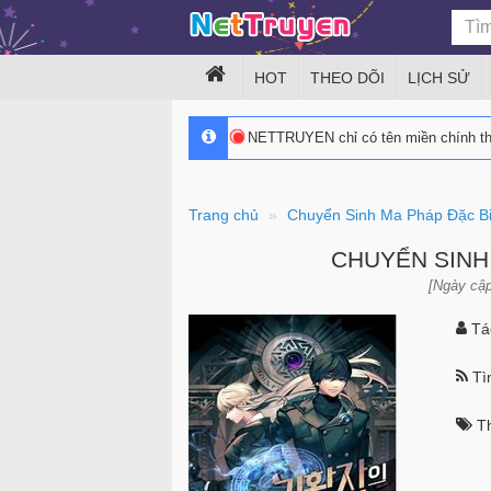
HOT
THEO DÕI
LỊCH SỬ
NETTRUYEN chỉ có tên miền chính 
Trang chủ
Chuyển Sinh Ma Pháp Đặc Bi
CHUYỂN SINH
[Ngày cập
Tác
Tìn
Th