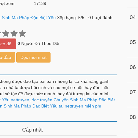
ợt xem
17139
04
 Sinh Ma Pháp Đặc Biệt Yếu
Xếp hạng:
5
/
5
-
0
Lượt đánh
05
0
Người Đã Theo Dõi
eo dõi
từ đầu
Đọc mới nhất
06
y không được đào tạo bài bản nhưng lại có khả năng gánh
in nhà ta được hồi sinh và cho một cơ hội thay đổi. Liệu
07
uí sờ tộc để được sức mạnh thay đổi tương lai của mình
 Yếu nettruyen
,
đọc truyện Chuyển Sinh Ma Pháp Đặc Biệt
 Sinh Ma Pháp Đặc Biệt Yếu tại nettruyen miễn phí
08
Cập nhật