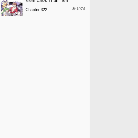
Kiêm Chức Thần Tiên
1074
Chapter 322