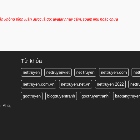
7 tháng trước
7 tháng trước
oản không bình luận được là do: avatar nhạy cảm, spam link hoặc chưa
7 tháng trước
7 tháng trước
7 tháng trước
7 tháng trước
Từ khóa
7 tháng trước
nettruyen
nettruyenviet
net truyen
nettruyen.com
net
7 tháng trước
nettruyen.com.vn
nettruyen.net.vn
nettruyen 2022
nett
7 tháng trước
goctruyen
blogtruyentranh
goctruyentranh
baotangtruye
7 tháng trước
n Phú,
7 tháng trước
7 tháng trước
7 tháng trước