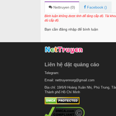
Chapter 265
Nettruyen (
0
)
Facebook (
)
Chapter 264
Bình luận không được tính để tăng cấp độ. Tài kh
đủ cấp độ.
Chapter 263
Bạn cần đăng nhập để bình luận
Chapter 262
Chapter 261
Chapter 260
Chapter 259
Liên hệ dặt quảng cáo
Chapter 258
Telegram:
Chapter 257
Email:
nettruyennorg@gmail.com
Chapter 256
Địa chỉ: 19/6/9 Hoàng Xuân Nhị, Phú Trung, Tâ
Thành phố Hồ Chí Minh
Chapter 255.5
Chapter 254.5
Chapter 254