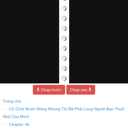
Chap trước
Chap sau
Trang chủ
Có Chút Muộn Màng Nhưng Tôi Đã Phải Lòng Người Bạn Thuở
Nhỏ Của Mình
Chapter 46