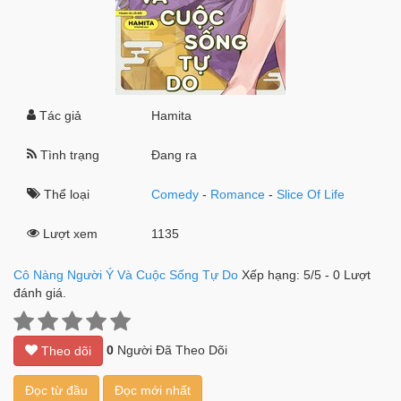
Tác giả
Hamita
Tình trạng
Đang ra
Thể loại
Comedy
-
Romance
-
Slice Of Life
Lượt xem
1135
Cô Nàng Người Ý Và Cuộc Sống Tự Do
Xếp hạng:
5
/
5
-
0
Lượt
đánh giá.
0
Người Đã Theo Dõi
Theo dõi
Đọc từ đầu
Đọc mới nhất