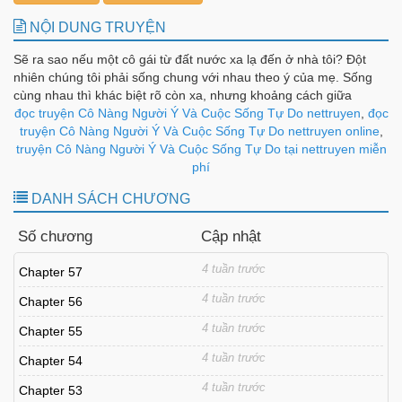
NỘI DUNG TRUYỆN
Sẽ ra sao nếu một cô gái từ đất nước xa lạ đến ở nhà tôi? Đột
nhiên chúng tôi phải sống chung với nhau theo ý của mẹ. Sống
cùng nhau thì khác biệt rõ còn xa, nhưng khoảng cách giữa
chúng tôi thì càng gần...!?
đọc truyện Cô Nàng Người Ý Và Cuộc Sống Tự Do nettruyen
,
đọc
truyện Cô Nàng Người Ý Và Cuộc Sống Tự Do nettruyen online
,
truyện Cô Nàng Người Ý Và Cuộc Sống Tự Do tại nettruyen miễn
phí
DANH SÁCH CHƯƠNG
Số chương
Cập nhật
4 tuần trước
Chapter 57
4 tuần trước
Chapter 56
4 tuần trước
Chapter 55
4 tuần trước
Chapter 54
4 tuần trước
Chapter 53