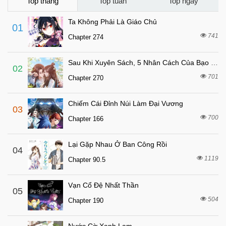
Chapter 39
Top tháng
Top tuần
Top ngày
4 tuần trước
Chapter 38
Ta Không Phải Là Giáo Chủ
01
4 tuần trước
Chapter 37
741
Chapter 274
4 tuần trước
Chapter 36
Sau Khi Xuyên Sách, 5 Nhân Cách Của Bạo Quân Đều Yêu Ta
4 tuần trước
Chapter 35
02
701
Chapter 270
4 tuần trước
Chapter 34
4 tuần trước
Chapter 33
Chiếm Cái Đỉnh Núi Làm Đại Vương
03
4 tuần trước
Chapter 32
700
Chapter 166
4 tuần trước
Chapter 31
Lại Gặp Nhau Ở Ban Công Rồi
4 tuần trước
04
Chapter 30
1119
Chapter 90.5
4 tuần trước
Chapter 29
4 tuần trước
Chapter 28
Vạn Cổ Đệ Nhất Thần
05
4 tuần trước
504
Chapter 27
Chapter 190
4 tuần trước
Chapter 26