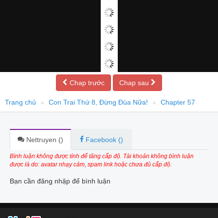
Chap trước
Chap sau
Trang chủ
Con Trai Thứ 8, Đừng Đùa Nữa!
Chapter 57
Nettruyen (
)
Facebook (
)
Bình luận không được tính để tăng cấp độ. Tài khoản không bình luận
được là do: avatar nhạy cảm, spam link hoặc chưa đủ cấp độ.
Bạn cần đăng nhập để bình luận