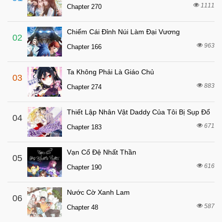
7 tháng trước
Chapter 13
1111
Chapter 270
7 tháng trước
Chapter 12
Chiếm Cái Đỉnh Núi Làm Đại Vương
7 tháng trước
Chapter 11
02
963
Chapter 166
7 tháng trước
Chapter 10
7 tháng trước
Chapter 9
Ta Không Phải Là Giáo Chủ
03
7 tháng trước
Chapter 8
883
Chapter 274
7 tháng trước
Chapter 7
Thiết Lập Nhân Vật Daddy Của Tôi Bị Sụp Đổ
7 tháng trước
04
Chapter 6
671
Chapter 183
7 tháng trước
Chapter 5
7 tháng trước
Chapter 4
Vạn Cổ Đệ Nhất Thần
05
7 tháng trước
616
Chapter 3
Chapter 190
7 tháng trước
Chapter 2
Nước Cờ Xanh Lam
06
7 tháng trước
Chapter 1
587
Chapter 48