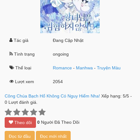
Tác giả
Đang Cập Nhật
Tình trạng
ongoing
Thể loại
Romance
-
Manhwa
-
Truyện Màu
Lượt xem
2054
Công Chúa Bạch Hổ Không Có Nguy Hiểm Nha!
Xếp hạng:
5
/
5
-
0
Lượt đánh giá.
0
Người Đã Theo Dõi
Theo dõi
Đọc từ đầu
Đọc mới nhất