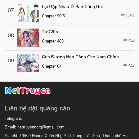
Lại Gặp Nhau Ở Ban Công Rồi
07
1161
Chapter 90.5
Tự Cẩm
08
452
Chapter 403
Con Đường Hoa Dành Cho Nam Chính
09
413
Chapter 64
Liên hệ dặt quảng cáo
Telegram:
Email:
nettruyennorg@gmail.com
Địa chỉ: 19/6/9 Hoàng Xuân Nhị, Phú Trung, Tân Phú, Thành phố Hồ