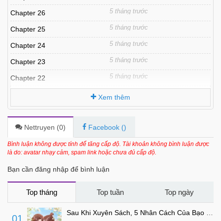
5 tháng trước
Chapter 26
5 tháng trước
Chapter 25
5 tháng trước
Chapter 24
5 tháng trước
Chapter 23
5 tháng trước
Chapter 22
6 tháng trước
Chapter 21
Xem thêm
6 tháng trước
Chapter 20
6 tháng trước
Chapter 19
Nettruyen (
0
)
Facebook (
)
6 tháng trước
Chapter 18
Bình luận không được tính để tăng cấp độ. Tài khoản không bình luận được
là do: avatar nhạy cảm, spam link hoặc chưa đủ cấp độ.
6 tháng trước
Chapter 17
Bạn cần đăng nhập để bình luận
6 tháng trước
Chapter 16
6 tháng trước
Chapter 15
Top tháng
Top tuần
Top ngày
6 tháng trước
Chapter 14
Sau Khi Xuyên Sách, 5 Nhân Cách Của Bạo Quân Đều Yêu Ta
01