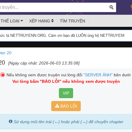
THỂ LOẠI
XẾP HẠNG
TÌM TRUYỆN
thức là NETTRUYENN.ORG. Cảm ơn bạn đã LUÔN ủng hộ NETTRUYEN!
ter 20
20
[Ngày cập nhật: 2026-06-03 13:35:08]
Nếu không xem được truyện vui lòng đổi
"SERVER ẢNH"
bên dưới
Vui lòng bấm
"BÁO LỖI"
nếu không xem được truyện
VIP
BÁO LỖI
Sử dụng mũi tên trái (←) hoặc phải (→) để chuyển chapter