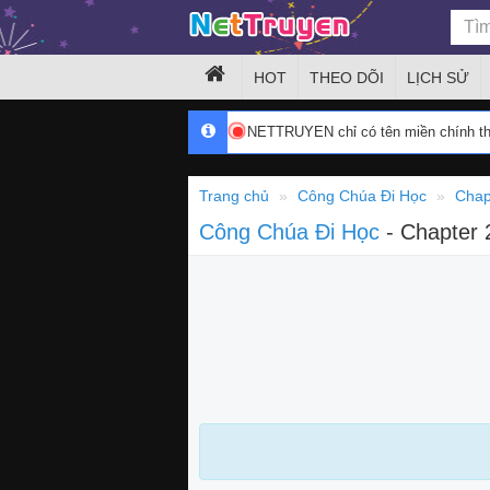
HOT
THEO DÕI
LỊCH SỬ
NETTRUYEN chỉ có tên miền chính 
Trang chủ
Công Chúa Đi Học
Chap
Công Chúa Đi Học
- Chapter 