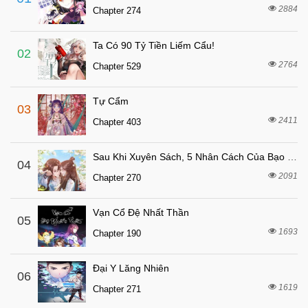
8 tháng trước
Chapter 2
2884
Chapter 274
8 tháng trước
Chapter 1
Ta Có 90 Tỷ Tiền Liếm Cẩu!
02
2764
Chapter 529
Tự Cẩm
03
2411
Chapter 403
Sau Khi Xuyên Sách, 5 Nhân Cách Của Bạo Quân Đều Yêu Ta
04
2091
Chapter 270
Vạn Cổ Đệ Nhất Thần
05
1693
Chapter 190
Đại Y Lăng Nhiên
06
1619
Chapter 271