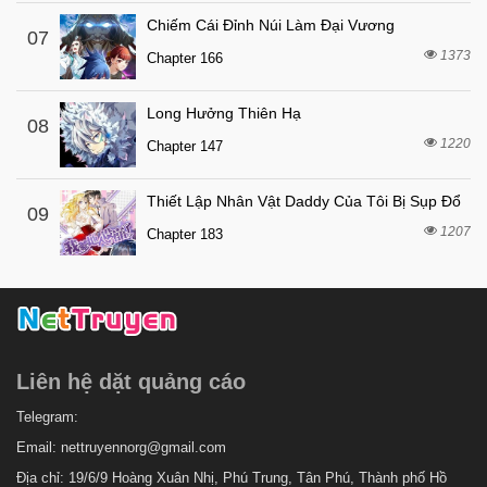
Chiếm Cái Đỉnh Núi Làm Đại Vương
07
1373
Chapter 166
Long Hưởng Thiên Hạ
08
1220
Chapter 147
Thiết Lập Nhân Vật Daddy Của Tôi Bị Sụp Đổ
09
1207
Chapter 183
Liên hệ dặt quảng cáo
Telegram:
Email:
nettruyennorg@gmail.com
Địa chỉ: 19/6/9 Hoàng Xuân Nhị, Phú Trung, Tân Phú, Thành phố Hồ