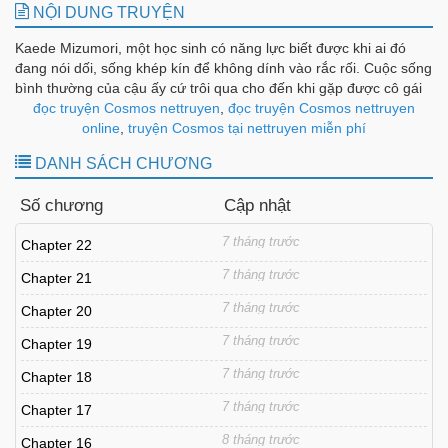
NỘI DUNG TRUYỆN
Kaede Mizumori, một học sinh có năng lực biết được khi ai đó
đang nói dối, sống khép kín để không dính vào rắc rối. Cuộc sống
bình thường của cậu ấy cứ trôi qua cho đến khi gặp được cô gái
bí ẩn, Rin Homura. Một bộ truyện viễn tưởng về người ngoài
đọc truyện Cosmos nettruyen
,
đọc truyện Cosmos nettruyen
hành tinh
online
,
truyện Cosmos tại nettruyen miễn phí
DANH SÁCH CHƯƠNG
Số chương
Cập nhật
7 tháng trước
Chapter 22
7 tháng trước
Chapter 21
7 tháng trước
Chapter 20
7 tháng trước
Chapter 19
7 tháng trước
Chapter 18
7 tháng trước
Chapter 17
8 tháng trước
Chapter 16