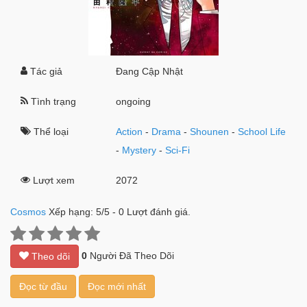
Tác giả
Đang Cập Nhật
Tình trạng
ongoing
Thể loại
Action
-
Drama
-
Shounen
-
School Life
-
Mystery
-
Sci-Fi
Lượt xem
2072
Cosmos
Xếp hạng:
5
/
5
-
0
Lượt đánh giá.
0
Người Đã Theo Dõi
Theo dõi
Đọc từ đầu
Đọc mới nhất