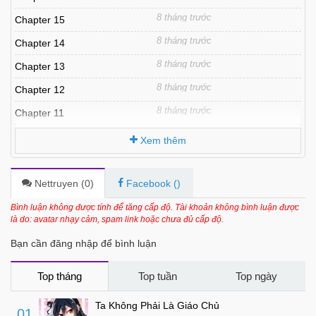
8 tháng trước
Chapter 15
8 tháng trước
Chapter 14
8 tháng trước
Chapter 13
8 tháng trước
Chapter 12
8 tháng trước
Chapter 11
8 tháng trước
Chapter 10
Xem thêm
8 tháng trước
Chapter 9
8 tháng trước
Chapter 8
Nettruyen (
0
)
Facebook (
)
8 tháng trước
Chapter 7
Bình luận không được tính để tăng cấp độ. Tài khoản không bình luận được
là do: avatar nhạy cảm, spam link hoặc chưa đủ cấp độ.
8 tháng trước
Chapter 6
Bạn cần đăng nhập để bình luận
8 tháng trước
Chapter 5
8 tháng trước
Chapter 4
Top tháng
Top tuần
Top ngày
8 tháng trước
Chapter 3
Ta Không Phải Là Giáo Chủ
01