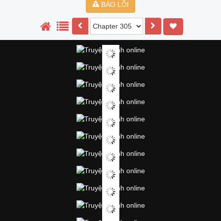
BÁO LỖI