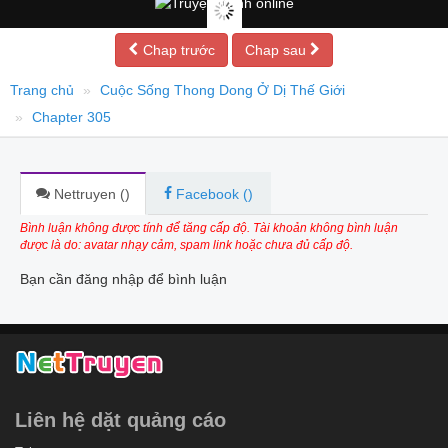
Chap trước
Chap sau
Trang chủ
Cuộc Sống Thong Dong Ở Dị Thế Giới
Chapter 305
Nettruyen (
)
Facebook (
)
Bình luận không được tính để tăng cấp độ. Tài khoản không bình luận
được là do: avatar nhạy cảm, spam link hoặc chưa đủ cấp độ.
Bạn cần đăng nhập để bình luận
Liên hệ dặt quảng cáo