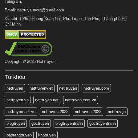
Telegram:
Email:
nettruyennorg@gmail.com
Địa chỉ: 19/6/9 Hoàng Xuân Nhị, Phú Trung, Tân Phú, Thành phố Hồ
Chí Minh
Copyright © 2025 NetTruyen
Từ khóa
nettruyen
nettruyenviet
net truyen
nettruyen.com
nettruyen.vn
nettruyen.net
nettruyen.com.vn
nettruyen.net.vn
nettruyen 2022
nettruyen 2023
nét truyện
blogtruyen
goctruyen
blogtruyentranh
goctruyentranh
baotangtruyen
khptruyen