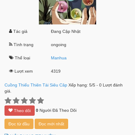
Tác giả
Đang Cập Nhật
Tình trạng
ongoing
Thể loại
Manhua
Lượt xem
4319
Cuồng Thiếu Thiên Tài Siêu Câp
Xếp hạng:
5
/
5
-
0
Lượt đánh
giá.
0
Người Đã Theo Dõi
Theo dõi
Đọc từ đầu
Đọc mới nhất