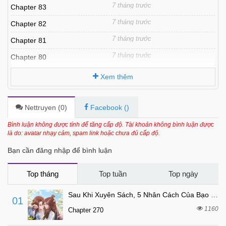
7 tháng trước
Chapter 83
7 tháng trước
Chapter 82
7 tháng trước
Chapter 81
7 tháng trước
Chapter 80
7 tháng trước
Chapter 79
Xem thêm
7 tháng trước
Chapter 78
7 tháng trước
Chapter 77
Nettruyen (
0
)
Facebook (
)
7 tháng trước
Chapter 76
Bình luận không được tính để tăng cấp độ. Tài khoản không bình luận được
là do: avatar nhạy cảm, spam link hoặc chưa đủ cấp độ.
7 tháng trước
Chapter 75
Bạn cần đăng nhập để bình luận
7 tháng trước
Chapter 74
7 tháng trước
Chapter 73
Top tháng
Top tuần
Top ngày
7 tháng trước
Chapter 72
Sau Khi Xuyên Sách, 5 Nhân Cách Của Bạo Quân Đều Yêu Ta
01
7 tháng trước
Chapter 71
1160
Chapter 270
7 tháng trước
Chapter 70