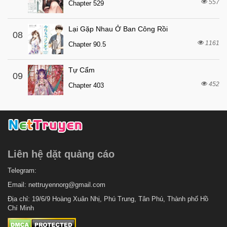
557
7 tháng trước
Chapter 529
Chapter 56
7 tháng trước
Chapter 55
Lại Gặp Nhau Ở Ban Công Rồi
08
7 tháng trước
Chapter 54
1161
Chapter 90.5
7 tháng trước
Chapter 53
Tự Cẩm
7 tháng trước
Chapter 52
09
452
Chapter 403
7 tháng trước
Chapter 51
7 tháng trước
Chapter 50
7 tháng trước
Chapter 49
7 tháng trước
Chapter 48
Liên hệ dặt quảng cáo
7 tháng trước
Chapter 47
7 tháng trước
Telegram:
Chapter 46
Email:
nettruyennorg@gmail.com
7 tháng trước
Chapter 45
Địa chỉ: 19/6/9 Hoàng Xuân Nhị, Phú Trung, Tân Phú, Thành phố Hồ
7 tháng trước
Chapter 44
Chí Minh
7 tháng trước
Chapter 43