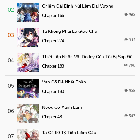
Chiếm Cái Đỉnh Núi Làm Đại Vương
7 tháng trước
Chapter 69
02
963
Chapter 166
7 tháng trước
Chapter 68
7 tháng trước
Chapter 67
Ta Không Phải Là Giáo Chủ
03
7 tháng trước
Chapter 66
933
Chapter 274
7 tháng trước
Chapter 65
Thiết Lập Nhân Vật Daddy Của Tôi Bị Sụp Đổ
7 tháng trước
04
Chapter 64
706
Chapter 183
7 tháng trước
Chapter 63
7 tháng trước
Chapter 62
Vạn Cổ Đệ Nhất Thần
05
7 tháng trước
658
Chapter 61
Chapter 190
7 tháng trước
Chapter 60
Nước Cờ Xanh Lam
06
7 tháng trước
Chapter 59
587
Chapter 48
7 tháng trước
Chapter 58
7 tháng trước
Chapter 57
Ta Có 90 Tỷ Tiền Liếm Cẩu!
07