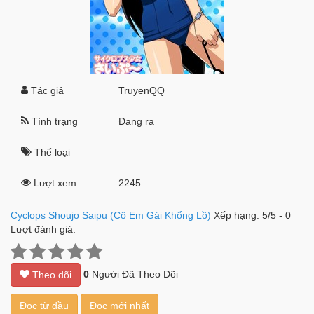
Tác giả
TruyenQQ
Tình trạng
Đang ra
Thể loại
Lượt xem
2245
Cyclops Shoujo Saipu (Cô Em Gái Khổng Lồ)
Xếp hạng:
5
/
5
-
0
Lượt đánh giá.
0
Người Đã Theo Dõi
Theo dõi
Đọc từ đầu
Đọc mới nhất