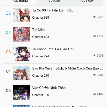
Chapter 102
Top tháng
Top tuần
Top ngày
3 tháng trước
Chapter 101
Ta Có 90 Tỷ Tiền Liếm Cẩu!
01
3 tháng trước
Chapter 100
2329
Chapter 529
3 tháng trước
Chapter 99
Tự Cẩm
3 tháng trước
Chapter 98
02
2172
Chapter 403
3 tháng trước
Chapter 97
3 tháng trước
Chapter 96
Ta Không Phải Là Giáo Chủ
03
3 tháng trước
Chapter 95
2088
Chapter 274
3 tháng trước
Chapter 94
Sau Khi Xuyên Sách, 5 Nhân Cách Của Bạo Quân Đều Yêu Ta
3 tháng trước
04
Chapter 93
2081
Chapter 270
3 tháng trước
Chapter 92
3 tháng trước
Chapter 91
Vạn Cổ Đệ Nhất Thần
05
3 tháng trước
1487
Chapter 90
Chapter 190
3 tháng trước
Chapter 89