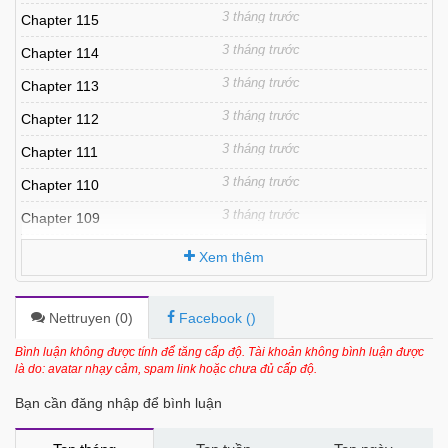
3 tháng trước
Chapter 115
3 tháng trước
Chapter 114
3 tháng trước
Chapter 113
3 tháng trước
Chapter 112
3 tháng trước
Chapter 111
3 tháng trước
Chapter 110
3 tháng trước
Chapter 109
3 tháng trước
Chapter 108
Xem thêm
3 tháng trước
Chapter 107
3 tháng trước
Chapter 106
Nettruyen (
0
)
Facebook (
)
3 tháng trước
Chapter 105
Bình luận không được tính để tăng cấp độ. Tài khoản không bình luận được
là do: avatar nhạy cảm, spam link hoặc chưa đủ cấp độ.
3 tháng trước
Chapter 104
Bạn cần đăng nhập để bình luận
3 tháng trước
Chapter 103
3 tháng trước