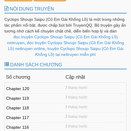
NỘI DUNG TRUYỆN
Cyclops Shoujo Saipu (Cô Em Gái Khổng Lồ) là một trong những
tác phẩm nổi bật, được chấp bút bởi TruyenQQ. Bộ truyện gây ấn
tượng nhờ cách kể chuyện chặt chẽ, diễn biến hợp lý và dàn
nhân vật được xây dựng có chiều sâu, tạo nên sức hút bền bỉ
đọc truyện Cyclops Shoujo Saipu (Cô Em Gái Khổng Lồ)
theo từng chương.
nettruyen
,
đọc truyện Cyclops Shoujo Saipu (Cô Em Gái Khổng
Lồ) nettruyen online
,
truyện Cyclops Shoujo Saipu (Cô Em Gái
Khổng Lồ) tại nettruyen miễn phí
DANH SÁCH CHƯƠNG
Số chương
Cập nhật
3 tháng trước
Chapter 120
3 tháng trước
Chapter 119
3 tháng trước
Chapter 118
3 tháng trước
Chapter 117
3 tháng trước
Chapter 116