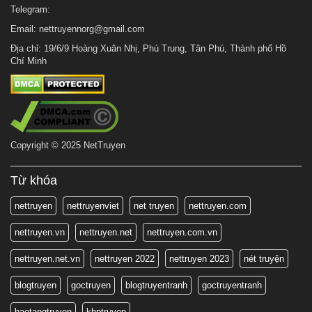
Telegram:
Email:
nettruyennorg@gmail.com
Địa chỉ: 19/6/9 Hoàng Xuân Nhị, Phú Trung, Tân Phú, Thành phố Hồ
Chí Minh
Copyright © 2025 NetTruyen
Từ khóa
nettruyen
nettruyenviet
net truyen
nettruyen.com
nettruyen.vn
nettruyen.net
nettruyen.com.vn
nettruyen.net.vn
nettruyen 2022
nettruyen 2023
nét truyện
blogtruyen
goctruyen
blogtruyentranh
goctruyentranh
baotangtruyen
khptruyen