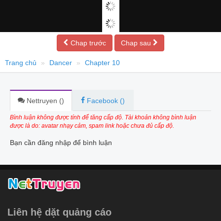
Chap trước
Chap sau
Trang chủ
Dancer
Chapter 10
Nettruyen (
)
Facebook (
)
Bình luận không được tính để tăng cấp độ. Tài khoản không bình luận
được là do: avatar nhạy cảm, spam link hoặc chưa đủ cấp độ.
Bạn cần đăng nhập để bình luận
Liên hệ dặt quảng cáo