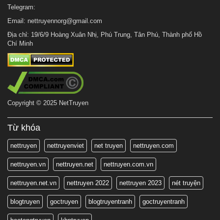
Telegram:
Email:
nettruyennorg@gmail.com
Địa chỉ: 19/6/9 Hoàng Xuân Nhị, Phú Trung, Tân Phú, Thành phố Hồ
Chí Minh
Copyright © 2025 NetTruyen
Từ khóa
nettruyen
nettruyenviet
net truyen
nettruyen.com
nettruyen.vn
nettruyen.net
nettruyen.com.vn
nettruyen.net.vn
nettruyen 2022
nettruyen 2023
nét truyện
blogtruyen
goctruyen
blogtruyentranh
goctruyentranh