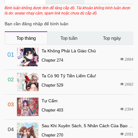
6 tháng trước
Chapter 40
Bình luận không được tính để tăng cấp độ. Tài khoản không bình luận được
là do: avatar nhạy cảm, spam link hoặc chưa đủ cấp độ.
6 tháng trước
Chapter 39
Bạn cần đăng nhập để bình luận
6 tháng trước
Chapter 38
6 tháng trước
Chapter 37
Top tháng
Top tuần
Top ngày
6 tháng trước
Chapter 36
Ta Không Phải Là Giáo Chủ
01
7 tháng trước
Chapter 35
2884
Chapter 274
7 tháng trước
Chapter 34
Ta Có 90 Tỷ Tiền Liếm Cẩu!
7 tháng trước
Chapter 33
02
2682
Chapter 529
7 tháng trước
Chapter 32
7 tháng trước
Chapter 31
Tự Cẩm
03
7 tháng trước
Chapter 30
2394
Chapter 403
7 tháng trước
Chapter 29
Sau Khi Xuyên Sách, 5 Nhân Cách Của Bạo Quân Đều Yêu Ta
7 tháng trước
04
Chapter 28
2091
Chapter 270