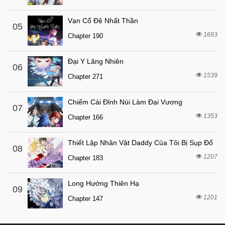
7 tháng trước
Chapter 27
7 tháng trước
Chapter 26
Vạn Cổ Đệ Nhất Thần
05
7 tháng trước
1693
Chapter 25
Chapter 190
7 tháng trước
Chapter 24
Đại Y Lăng Nhiên
06
7 tháng trước
Chapter 23
1539
Chapter 271
7 tháng trước
Chapter 22
7 tháng trước
Chapter 21
Chiếm Cái Đỉnh Núi Làm Đại Vương
07
1353
7 tháng trước
Chapter 166
Chapter 20
7 tháng trước
Chapter 19
Thiết Lập Nhân Vật Daddy Của Tôi Bị Sụp Đổ
08
7 tháng trước
Chapter 18
1207
Chapter 183
7 tháng trước
Chapter 17
Long Hưởng Thiên Hạ
7 tháng trước
Chapter 16
09
1201
Chapter 147
7 tháng trước
Chapter 15
7 tháng trước
Chapter 14