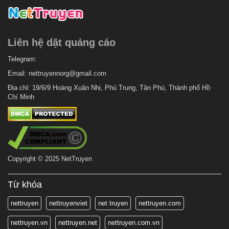
5 tháng trước
Chapter 13.6
5 tháng trước
Chapter 13.5
Liên hệ dặt quảng cáo
5 tháng trước
Chapter 13.4
5 tháng trước
Telegram:
Chapter 13.3
Email:
nettruyennorg@gmail.com
5 tháng trước
Chapter 13.2
Địa chỉ: 19/6/9 Hoàng Xuân Nhị, Phú Trung, Tân Phú, Thành phố Hồ
5 tháng trước
Chapter 13.1
Chí Minh
7 tháng trước
Chapter 13
5 tháng trước
Chapter 12.9
5 tháng trước
Chapter 12.8
Copyright © 2025 NetTruyen
5 tháng trước
Chapter 12.7
5 tháng trước
Chapter 12.6
Từ khóa
5 tháng trước
Chapter 12.5
nettruyen
nettruyenviet
net truyen
nettruyen.com
5 tháng trước
Chapter 12.4
nettruyen.vn
nettruyen.net
nettruyen.com.vn
5 tháng trước