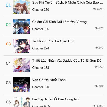
Chapter 26
Sau Khi Xuyên Sách, 5 Nhân Cách Của Bạo Quân Đều Yêu Ta
01
8 tháng trước
Chapter 25
1090
Chapter 270
8 tháng trước
Chapter 24
Chiếm Cái Đỉnh Núi Làm Đại Vương
8 tháng trước
Chapter 23
02
875
Chapter 166
8 tháng trước
Chapter 22
8 tháng trước
Chapter 21
Ta Không Phải Là Giáo Chủ
03
8 tháng trước
Chapter 20
849
Chapter 274
8 tháng trước
Chapter 19
Thiết Lập Nhân Vật Daddy Của Tôi Bị Sụp Đổ
8 tháng trước
04
Chapter 18
652
Chapter 183
8 tháng trước
Chapter 17
8 tháng trước
Chapter 16
Vạn Cổ Đệ Nhất Thần
05
8 tháng trước
587
Chapter 15
Chapter 190
8 tháng trước
Chapter 14
Lại Gặp Nhau Ở Ban Công Rồi
06
8 tháng trước
Chapter 13
1160
Chapter 90.5