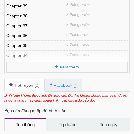
8 tháng trước
Chapter 39
8 tháng trước
Chapter 38
8 tháng trước
Chapter 37
8 tháng trước
Chapter 36
8 tháng trước
Chapter 35
8 tháng trước
Chapter 34
8 tháng trước
Chapter 33
Xem thêm
8 tháng trước
Chapter 32
8 tháng trước
Chapter 31
Nettruyen (
0
)
Facebook (
)
8 tháng trước
Chapter 30
Bình luận không được tính để tăng cấp độ. Tài khoản không bình luận được
là do: avatar nhạy cảm, spam link hoặc chưa đủ cấp độ.
8 tháng trước
Chapter 29
Bạn cần đăng nhập để bình luận
8 tháng trước
Chapter 28
8 tháng trước
Chapter 27
Top tháng
Top tuần
Top ngày
8 tháng trước