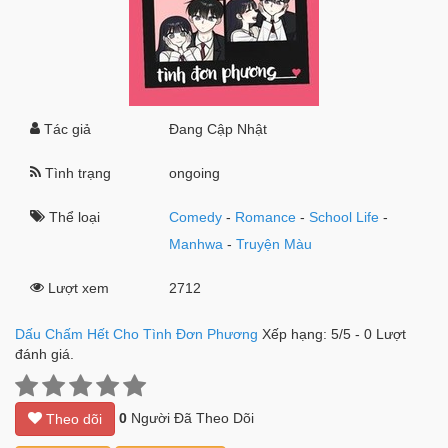
Tác giả
Đang Cập Nhật
Tình trạng
ongoing
Thể loại
Comedy
-
Romance
-
School Life
-
Manhwa
-
Truyện Màu
Lượt xem
2712
Dấu Chấm Hết Cho Tình Đơn Phương
Xếp hạng:
5
/
5
-
0
Lượt
đánh giá.
0
Người Đã Theo Dõi
Theo dõi