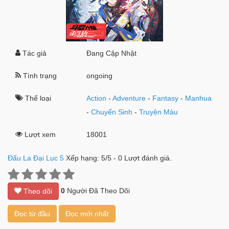
Tác giả
Đang Cập Nhật
Tình trạng
ongoing
Thể loại
Action
-
Adventure
-
Fantasy
-
Manhua
-
Chuyển Sinh
-
Truyện Màu
Lượt xem
18001
Đấu La Đại Lục 5
Xếp hạng:
5
/
5
-
0
Lượt đánh giá.
0
Người Đã Theo Dõi
Theo dõi
Đọc từ đầu
Đọc mới nhất