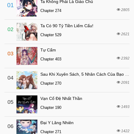
Ta Không Phải Là Giáo Chủ
01
7 tháng trước
Chapter 266
2805
Chapter 274
7 tháng trước
Chapter 265
Ta Có 90 Tỷ Tiền Liếm Cẩu!
7 tháng trước
Chapter 264
02
2621
Chapter 529
7 tháng trước
Chapter 263
7 tháng trước
Chapter 262
Tự Cẩm
03
7 tháng trước
Chapter 261
2392
Chapter 403
7 tháng trước
Chapter 260
Sau Khi Xuyên Sách, 5 Nhân Cách Của Bạo Quân Đều Yêu Ta
7 tháng trước
04
Chapter 259
2091
Chapter 270
7 tháng trước
Chapter 258
7 tháng trước
Chapter 257
Vạn Cổ Đệ Nhất Thần
05
7 tháng trước
1493
Chapter 256
Chapter 190
7 tháng trước
Chapter 255
Đại Y Lăng Nhiên
06
7 tháng trước
Chapter 254
1422
Chapter 271