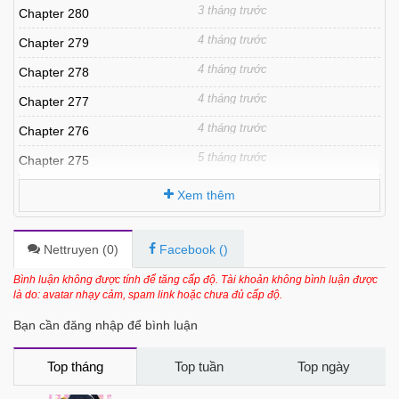
3 tháng trước
Chapter 280
4 tháng trước
Chapter 279
4 tháng trước
Chapter 278
4 tháng trước
Chapter 277
4 tháng trước
Chapter 276
5 tháng trước
Chapter 275
5 tháng trước
Chapter 274
Xem thêm
5 tháng trước
Chapter 273
5 tháng trước
Chapter 272
Nettruyen (
0
)
Facebook (
)
6 tháng trước
Chapter 271
Bình luận không được tính để tăng cấp độ. Tài khoản không bình luận được
là do: avatar nhạy cảm, spam link hoặc chưa đủ cấp độ.
6 tháng trước
Chapter 270
Bạn cần đăng nhập để bình luận
6 tháng trước
Chapter 269
6 tháng trước
Chapter 268
Top tháng
Top tuần
Top ngày
6 tháng trước
Chapter 267