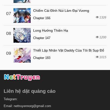
7 tháng trước
Chapter 253
7 tháng trước
Chapter 252
Chiếm Cái Đỉnh Núi Làm Đại Vương
07
1326
7 tháng trước
Chapter 166
Chapter 251
7 tháng trước
Chapter 250
Long Hưởng Thiên Hạ
08
7 tháng trước
Chapter 249
1200
Chapter 147
7 tháng trước
Chapter 248
Thiết Lập Nhân Vật Daddy Của Tôi Bị Sụp Đổ
7 tháng trước
Chapter 247
09
1015
Chapter 183
7 tháng trước
Chapter 246
7 tháng trước
Chapter 245
7 tháng trước
Chapter 244
7 tháng trước
Chapter 243
Liên hệ dặt quảng cáo
7 tháng trước
Chapter 242
7 tháng trước
Telegram:
Chapter 241
Email:
nettruyennorg@gmail.com
7 tháng trước
Chapter 240