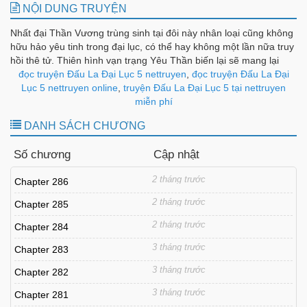
NỘI DUNG TRUYỆN
Nhất đại Thần Vương trùng sinh tại đôi này nhân loại cũng không
hữu hảo yêu tinh trong đại lục, có thể hay không một lần nữa truy
hồi thê tử. Thiên hình vạn trạng Yêu Thần biến lại sẽ mang lại
cho hắn như thế nào trùng sinh chi đường? Đều ở nhất đại Thần
đọc truyện Đấu La Đại Lục 5 nettruyen
,
đọc truyện Đấu La Đại
Vương hành trình tìm vợ, Đấu La Đại Lục Bộ 5:, trùng sinh Đường
Lục 5 nettruyen online
,
truyện Đấu La Đại Lục 5 tại nettruyen
Tam!
miễn phí
DANH SÁCH CHƯƠNG
Số chương
Cập nhật
2 tháng trước
Chapter 286
2 tháng trước
Chapter 285
2 tháng trước
Chapter 284
3 tháng trước
Chapter 283
3 tháng trước
Chapter 282
3 tháng trước
Chapter 281