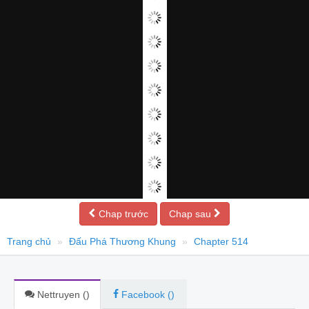
Chap trước
Chap sau
Trang chủ
Đấu Phá Thương Khung
Chapter 514
Nettruyen (
)
Facebook (
)