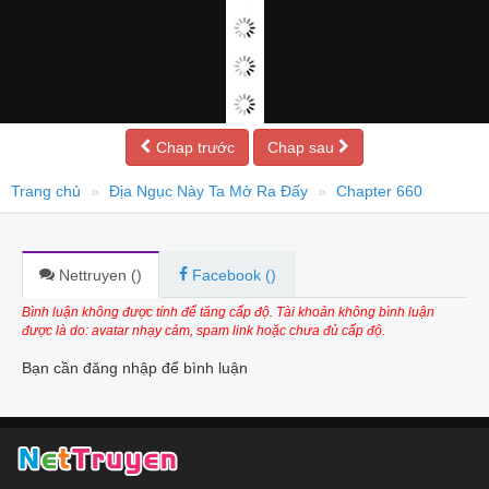
Chap trước
Chap sau
Trang chủ
Địa Ngục Này Ta Mở Ra Đấy
Chapter 660
Nettruyen (
)
Facebook (
)
Bình luận không được tính để tăng cấp độ. Tài khoản không bình luận
được là do: avatar nhạy cảm, spam link hoặc chưa đủ cấp độ.
Bạn cần đăng nhập để bình luận