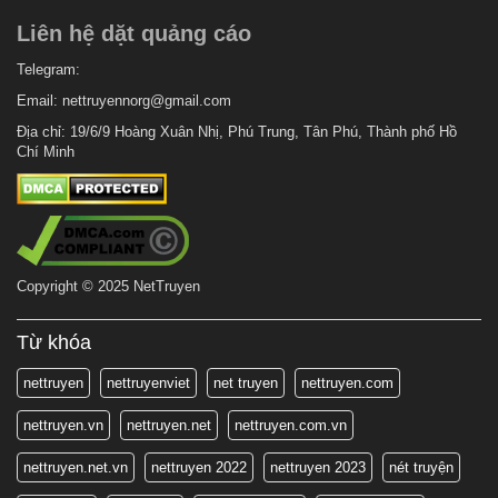
Liên hệ dặt quảng cáo
Telegram:
Email:
nettruyennorg@gmail.com
Địa chỉ: 19/6/9 Hoàng Xuân Nhị, Phú Trung, Tân Phú, Thành phố Hồ
Chí Minh
Copyright © 2025 NetTruyen
Từ khóa
nettruyen
nettruyenviet
net truyen
nettruyen.com
nettruyen.vn
nettruyen.net
nettruyen.com.vn
nettruyen.net.vn
nettruyen 2022
nettruyen 2023
nét truyện