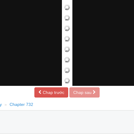
Chap trước
Chap sau
y
Chapter 732