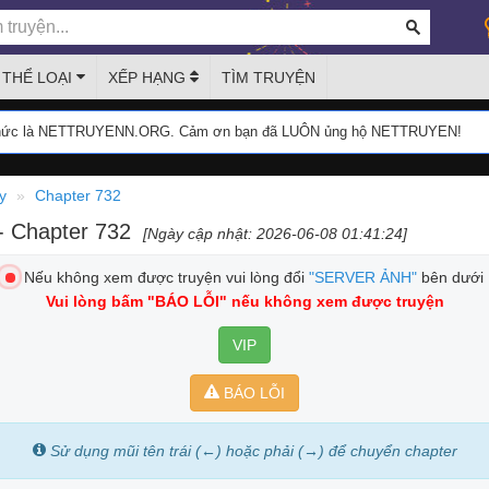
THỂ LOẠI
XẾP HẠNG
TÌM TRUYỆN
thức là NETTRUYENN.ORG. Cảm ơn bạn đã LUÔN ủng hộ NETTRUYEN!
y
Chapter 732
- Chapter 732
[Ngày cập nhật: 2026-06-08 01:41:24]
Nếu không xem được truyện vui lòng đổi
"SERVER ẢNH"
bên dưới
Vui lòng bấm
"BÁO LỖI"
nếu không xem được truyện
VIP
BÁO LỖI
Sử dụng mũi tên trái (←) hoặc phải (→) để chuyển chapter