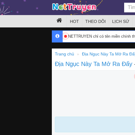
HOT
THEO DÕI
LỊCH SỬ
NETTRUYEN chỉ có tên miền chính 
Trang chủ
Địa Ngục Này Ta Mở Ra Đấ
Địa Ngục Này Ta Mở Ra Đấy