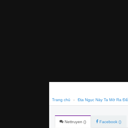
Trang chủ
Địa Ngục Này Ta Mở Ra Đấ
Nettruyen (
)
Facebook (
)