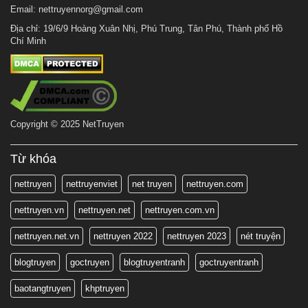
Email:
nettruyennorg@gmail.com
Địa chỉ: 19/6/9 Hoàng Xuân Nhị, Phú Trung, Tân Phú, Thành phố Hồ
Chí Minh
Copyright © 2025 NetTruyen
Từ khóa
nettruyen
nettruyenviet
net truyen
nettruyen.com
nettruyen.vn
nettruyen.net
nettruyen.com.vn
nettruyen.net.vn
nettruyen 2022
nettruyen 2023
nét truyện
blogtruyen
goctruyen
blogtruyentranh
goctruyentranh
baotangtruyen
khptruyen