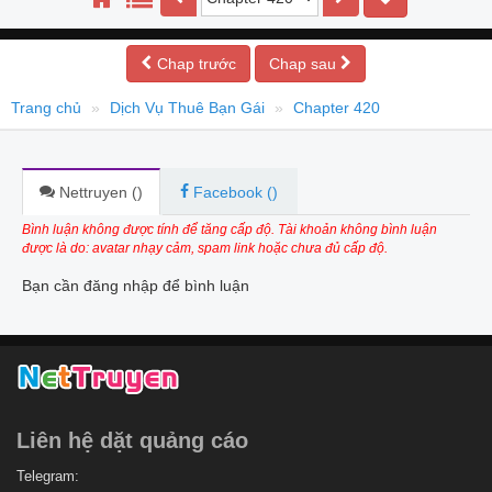
Chap trước
Chap sau
Trang chủ
Dịch Vụ Thuê Bạn Gái
Chapter 420
Nettruyen (
)
Facebook (
)
Bình luận không được tính để tăng cấp độ. Tài khoản không bình luận
được là do: avatar nhạy cảm, spam link hoặc chưa đủ cấp độ.
Bạn cần đăng nhập để bình luận
Liên hệ dặt quảng cáo
Telegram: