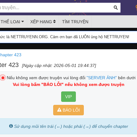
THỂ LOẠI
XẾP HẠNG
TÌM TRUYỆN
thức là NETTRUYENN.ORG. Cảm ơn bạn đã LUÔN ủng hộ NETTRUYEN!
hapter 423
ter 423
[Ngày cập nhật: 2026-05-01 19:44:37]
Nếu không xem được truyện vui lòng đổi
"SERVER ẢNH"
bên dưới
Vui lòng bấm
"BÁO LỖI"
nếu không xem được truyện
VIP
BÁO LỖI
Sử dụng mũi tên trái (←) hoặc phải (→) để chuyển chapter