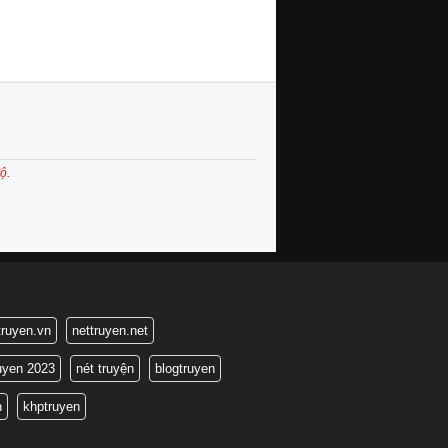
ộ.
truyen.vn
nettruyen.net
ruyen 2023
nét truyện
blogtruyen
n
khptruyen