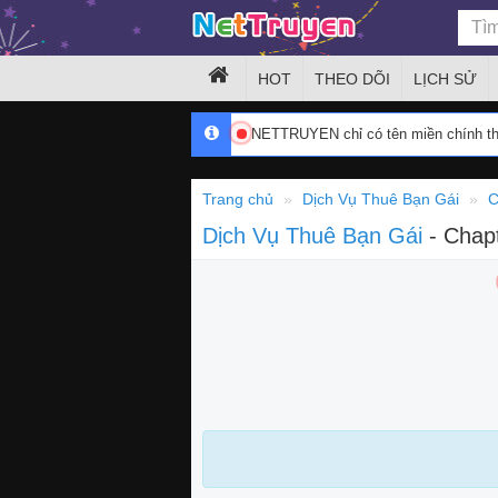
HOT
THEO DÕI
LỊCH SỬ
NETTRUYEN chỉ có tên miền chính 
Trang chủ
Dịch Vụ Thuê Bạn Gái
C
Dịch Vụ Thuê Bạn Gái
- Chap