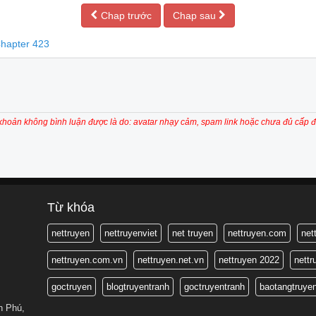
Chap trước
Chap sau
hapter 423
 khoản không bình luận được là do: avatar nhạy cảm, spam link hoặc chưa đủ cấp đ
Từ khóa
nettruyen
nettruyenviet
net truyen
nettruyen.com
net
nettruyen.com.vn
nettruyen.net.vn
nettruyen 2022
nett
goctruyen
blogtruyentranh
goctruyentranh
baotangtruye
n Phú,