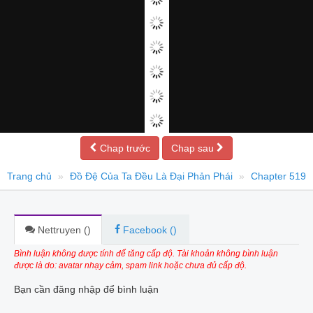
Chap trước
Chap sau
Trang chủ
Đồ Đệ Của Ta Đều Là Đại Phản Phái
Chapter 519
Nettruyen (
)
Facebook (
)
Bình luận không được tính để tăng cấp độ. Tài khoản không bình luận
được là do: avatar nhạy cảm, spam link hoặc chưa đủ cấp độ.
Bạn cần đăng nhập để bình luận