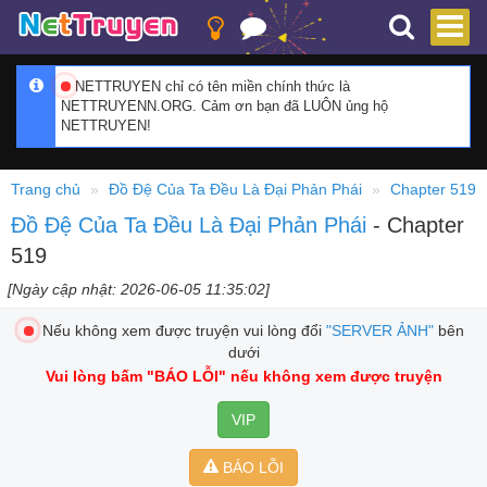
NETTRUYEN chỉ có tên miền chính thức là
NETTRUYENN.ORG. Cảm ơn bạn đã LUÔN ủng hộ
NETTRUYEN!
Trang chủ
Đồ Đệ Của Ta Đều Là Đại Phản Phái
Chapter 519
Đồ Đệ Của Ta Đều Là Đại Phản Phái
- Chapter
519
[Ngày cập nhật: 2026-06-05 11:35:02]
Nếu không xem được truyện vui lòng đổi
"SERVER ẢNH"
bên
dưới
Vui lòng bấm
"BÁO LỖI"
nếu không xem được truyện
VIP
BÁO LỖI