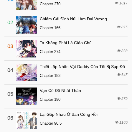
7 tháng trước
Chapter 30
1017
Chapter 270
7 tháng trước
Chapter 29
Chiếm Cái Đỉnh Núi Làm Đại Vương
7 tháng trước
Chapter 28
02
875
Chapter 166
7 tháng trước
Chapter 27
7 tháng trước
Chapter 26
Ta Không Phải Là Giáo Chủ
03
7 tháng trước
Chapter 25
838
Chapter 274
7 tháng trước
Chapter 24
Thiết Lập Nhân Vật Daddy Của Tôi Bị Sụp Đổ
7 tháng trước
04
Chapter 23
645
Chapter 183
7 tháng trước
Chapter 22
7 tháng trước
Chapter 21
Vạn Cổ Đệ Nhất Thần
05
7 tháng trước
579
Chapter 20
Chapter 190
7 tháng trước
Chapter 19
Lại Gặp Nhau Ở Ban Công Rồi
06
7 tháng trước
Chapter 18
1160
Chapter 90.5
7 tháng trước
Chapter 17