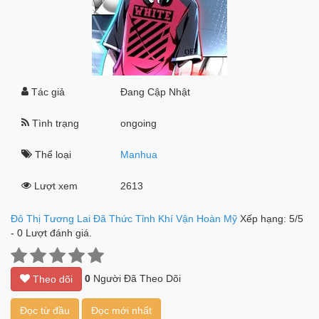
Tác giả
Đang Cập Nhật
Tình trạng
ongoing
Thể loại
Manhua
Lượt xem
2613
Đô Thị Tương Lai Đã Thức Tỉnh Khí Vận Hoàn Mỹ
Xếp hạng:
5
/
5
-
0
Lượt đánh giá.
0
Người Đã Theo Dõi
Theo dõi
Đọc từ đầu
Đọc mới nhất