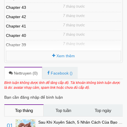
7 tháng trước
Chapter 43
7 tháng trước
Chapter 42
7 tháng trước
Chapter 41
7 tháng trước
Chapter 40
7 tháng trước
Chapter 39
7 tháng trước
Chapter 38
Xem thêm
7 tháng trước
Chapter 37
7 tháng trước
Chapter 36
Nettruyen (
0
)
Facebook (
)
7 tháng trước
Chapter 35
Bình luận không được tính để tăng cấp độ. Tài khoản không bình luận được
là do: avatar nhạy cảm, spam link hoặc chưa đủ cấp độ.
7 tháng trước
Chapter 34
Bạn cần đăng nhập để bình luận
7 tháng trước
Chapter 33
7 tháng trước
Chapter 32
Top tháng
Top tuần
Top ngày
7 tháng trước
Chapter 31
Sau Khi Xuyên Sách, 5 Nhân Cách Của Bạo Quân Đều Yêu Ta
01