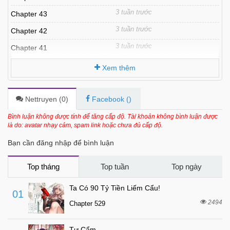
3 tuần trước
Chapter 43
3 tuần trước
Chapter 42
3 tuần trước
Chapter 41
6 tháng trước
Chapter 40
Xem thêm
6 tháng trước
Chapter 39
6 tháng trước
Chapter 38
Nettruyen (
0
)
Facebook (
)
7 tháng trước
Chapter 37
Bình luận không được tính để tăng cấp độ. Tài khoản không bình luận được
là do: avatar nhạy cảm, spam link hoặc chưa đủ cấp độ.
7 tháng trước
Chapter 36
Bạn cần đăng nhập để bình luận
7 tháng trước
Chapter 35
7 tháng trước
Chapter 34
Top tháng
Top tuần
Top ngày
8 tháng trước
Chapter 33
Ta Có 90 Tỷ Tiền Liếm Cẩu!
01
8 tháng trước
Chapter 32
2494
Chapter 529
8 tháng trước
Chapter 31
Tự Cẩm