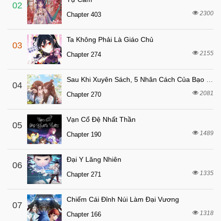
8 tháng trước
Chapter 30
02
2300
Chapter 403
8 tháng trước
Chapter 29
8 tháng trước
Chapter 28
Ta Không Phải Là Giáo Chủ
03
8 tháng trước
Chapter 27
2155
Chapter 274
8 tháng trước
Chapter 26
Sau Khi Xuyên Sách, 5 Nhân Cách Của Bạo Quân Đều Yêu Ta
8 tháng trước
04
Chapter 25
2081
Chapter 270
8 tháng trước
Chapter 24
8 tháng trước
Chapter 23
Vạn Cổ Đệ Nhất Thần
05
8 tháng trước
1489
Chapter 22
Chapter 190
8 tháng trước
Chapter 21
Đại Y Lăng Nhiên
06
8 tháng trước
Chapter 20
1335
Chapter 271
8 tháng trước
Chapter 19
8 tháng trước
Chapter 18
Chiếm Cái Đỉnh Núi Làm Đại Vương
07
1318
8 tháng trước
Chapter 166
Chapter 17