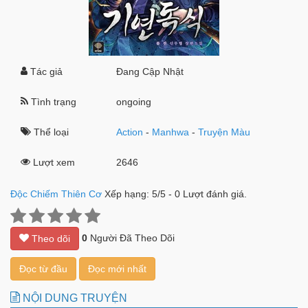
Tác giả
Đang Cập Nhật
Tình trạng
ongoing
Thể loại
Action
-
Manhwa
-
Truyện Màu
Lượt xem
2646
Độc Chiếm Thiên Cơ
Xếp hạng:
5
/
5
-
0
Lượt đánh giá.
0
Người Đã Theo Dõi
Theo dõi
Đọc từ đầu
Đọc mới nhất
NỘI DUNG TRUYỆN