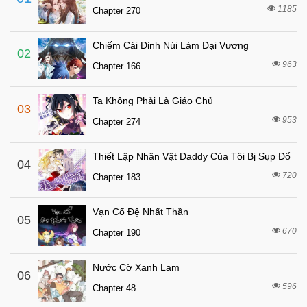
4 tuần trước
Chapter 23
1185
Chapter 270
4 tuần trước
Chapter 22
Chiếm Cái Đỉnh Núi Làm Đại Vương
4 tuần trước
Chapter 21
02
963
Chapter 166
4 tuần trước
Chapter 20
4 tuần trước
Chapter 19
Ta Không Phải Là Giáo Chủ
03
4 tuần trước
Chapter 18
953
Chapter 274
4 tuần trước
Chapter 17
Thiết Lập Nhân Vật Daddy Của Tôi Bị Sụp Đổ
4 tuần trước
04
Chapter 16
720
Chapter 183
4 tuần trước
Chapter 15
4 tuần trước
Chapter 14
Vạn Cổ Đệ Nhất Thần
05
4 tuần trước
670
Chapter 13
Chapter 190
4 tuần trước
Chapter 12
Nước Cờ Xanh Lam
06
4 tuần trước
Chapter 11
596
Chapter 48
4 tuần trước
Chapter 10