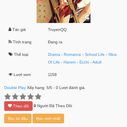
Tác giả
TruyenQQ
Tình trạng
Đang ra
Thể loại
Drama
-
Romance
-
School Life
-
Slice
Of Life
-
Harem
-
Ecchi
-
Adult
Lượt xem
1158
Double Play
Xếp hạng:
5
/
5
-
0
Lượt đánh giá.
0
Người Đã Theo Dõi
Theo dõi
Đọc từ đầu
Đọc mới nhất