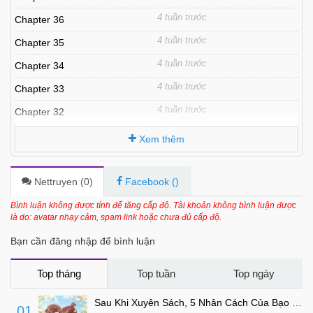
4 tuần trước
Chapter 36
4 tuần trước
Chapter 35
4 tuần trước
Chapter 34
4 tuần trước
Chapter 33
4 tuần trước
Chapter 32
4 tuần trước
Chapter 31
Xem thêm
4 tuần trước
Chapter 30
4 tuần trước
Chapter 29
Nettruyen (
0
)
Facebook (
)
4 tuần trước
Chapter 28
Bình luận không được tính để tăng cấp độ. Tài khoản không bình luận được
là do: avatar nhạy cảm, spam link hoặc chưa đủ cấp độ.
4 tuần trước
Chapter 27
Bạn cần đăng nhập để bình luận
4 tuần trước
Chapter 26
4 tuần trước
Chapter 25
Top tháng
Top tuần
Top ngày
4 tuần trước
Chapter 24
Sau Khi Xuyên Sách, 5 Nhân Cách Của Bạo Quân Đều Yêu Ta
01