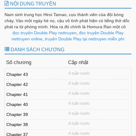
NỘI DUNG TRUYỆN
Nam sinh trung học Hiroi Tamao, cựu thành viên của đội bóng
chày. Vào một ngày hè nọ, cậu vô tình phát hiện có tiếng thở dốc
phát ra từ phòng mình. Hóa ra đó chính là Homura Ran một cô
nàng xinh đẹp và là át chủ bài số 4 của đội bóng mềm, cô đã đe
đọc truyện Double Play nettruyen
,
đọc truyện Double Play
dọa Hiroi và bắt cậu phải làm nô lệ cho riêng mình. Thêm vào đó
nettruyen online
,
truyện Double Play tại nettruyen miễn phí
bố mẹ của họ đã tái hôn với nhau nên thành ra cả hai người sẽ
DANH SÁCH CHƯƠNG
phải chung sống cùng nhau dưới một mái nhà. Câu chuyện
tình kỳ lạ giữa cặp đôi chủ tớ chính thức bắt đầu.
Số chương
Cập nhật
4 tuần trước
Chapter 43
4 tuần trước
Chapter 42
4 tuần trước
Chapter 41
4 tuần trước
Chapter 40
4 tuần trước
Chapter 39
4 tuần trước
Chapter 38
4 tuần trước
Chapter 37