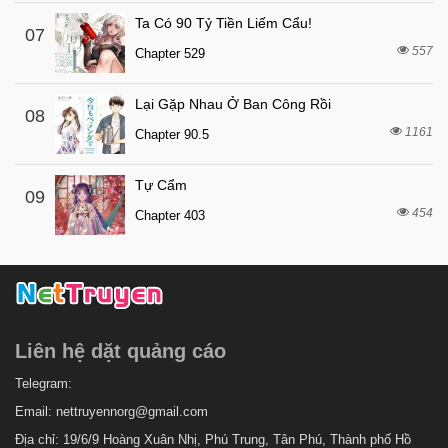
4 tuần trước
Chapter 9
Ta Có 90 Tỷ Tiền Liếm Cẩu!
07
557
4 tuần trước
Chapter 529
Chapter 8
4 tuần trước
Chapter 7
Lại Gặp Nhau Ở Ban Công Rồi
08
4 tuần trước
Chapter 6
1161
Chapter 90.5
4 tuần trước
Chapter 5
Tự Cẩm
4 tuần trước
Chapter 4
09
454
Chapter 403
4 tuần trước
Chapter 3
4 tuần trước
Chapter 2
4 tuần trước
Chapter 1
Liên hệ dặt quảng cáo
Telegram:
Email:
nettruyennorg@gmail.com
Địa chỉ: 19/6/9 Hoàng Xuân Nhị, Phú Trung, Tân Phú, Thành phố Hồ