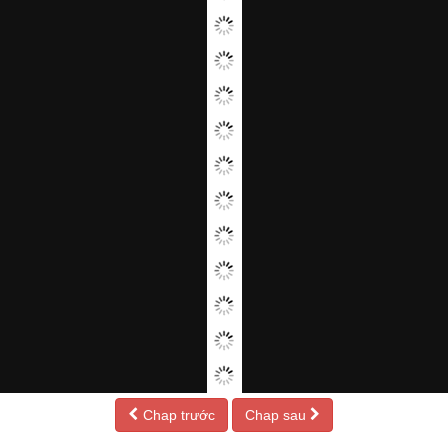
Chap trước
Chap sau