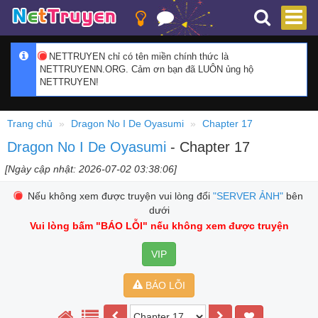
NETTRUYEN chỉ có tên miền chính thức là
NETTRUYENN.ORG. Cảm ơn bạn đã LUÔN ủng hộ
NETTRUYEN!
Trang chủ
Dragon No I De Oyasumi
Chapter 17
Dragon No I De Oyasumi
- Chapter 17
[Ngày cập nhật: 2026-07-02 03:38:06]
Nếu không xem được truyện vui lòng đổi
"SERVER ẢNH"
bên
dưới
Vui lòng bấm
"BÁO LỖI"
nếu không xem được truyện
VIP
BÁO LỖI