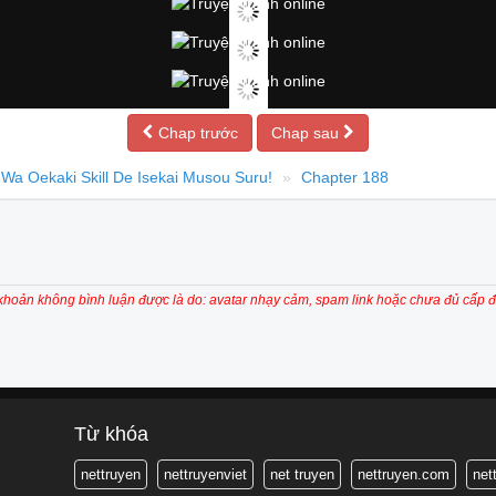
Chap trước
Chap sau
Wa Oekaki Skill De Isekai Musou Suru!
Chapter 188
 khoản không bình luận được là do: avatar nhạy cảm, spam link hoặc chưa đủ cấp đ
Từ khóa
nettruyen
nettruyenviet
net truyen
nettruyen.com
net