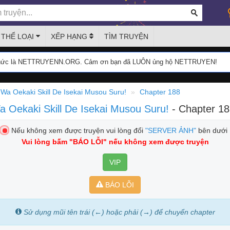
THỂ LOẠI
XẾP HẠNG
TÌM TRUYỆN
thức là NETTRUYENN.ORG. Cảm ơn bạn đã LUÔN ủng hộ NETTRUYEN!
Wa Oekaki Skill De Isekai Musou Suru!
Chapter 188
 Oekaki Skill De Isekai Musou Suru!
- Chapter 1
Nếu không xem được truyện vui lòng đổi
"SERVER ẢNH"
bên dưới
Vui lòng bấm
"BÁO LỖI"
nếu không xem được truyện
VIP
BÁO LỖI
Sử dụng mũi tên trái (←) hoặc phải (→) để chuyển chapter