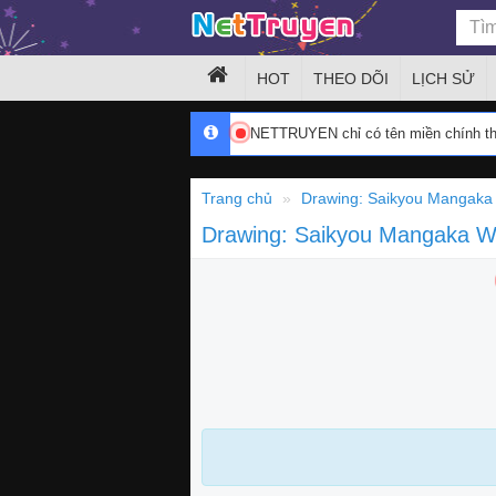
HOT
THEO DÕI
LỊCH SỬ
NETTRUYEN chỉ có tên miền chính 
Trang chủ
Drawing: Saikyou Mangaka 
Drawing: Saikyou Mangaka Wa