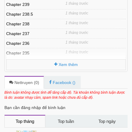
1 tháng trước
Chapter 239
1 tháng trước
Chapter 238.5
1 tháng trước
Chapter 238
1 tháng trước
Chapter 237
1 tháng trước
Chapter 236
1 tháng trước
Chapter 235
1 tháng trước
Chapter 234
Xem thêm
1 tháng trước
Chapter 233
1 tháng trước
Chapter 232
Nettruyen (
0
)
Facebook (
)
1 tháng trước
Chapter 231
Bình luận không được tính để tăng cấp độ. Tài khoản không bình luận được
là do: avatar nhạy cảm, spam link hoặc chưa đủ cấp độ.
1 tháng trước
Chapter 230
Bạn cần đăng nhập để bình luận
1 tháng trước
Chapter 229
1 tháng trước
Chapter 228
Top tháng
Top tuần
Top ngày
1 tháng trước
Chapter 227