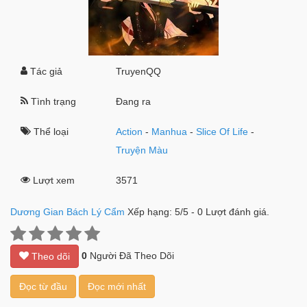
Tác giả
TruyenQQ
Tình trạng
Đang ra
Thể loại
Action
-
Manhua
-
Slice Of Life
-
Truyện Màu
Lượt xem
3571
Dương Gian Bách Lý Cẩm
Xếp hạng:
5
/
5
-
0
Lượt đánh giá.
0
Người Đã Theo Dõi
Theo dõi
Đọc từ đầu
Đọc mới nhất