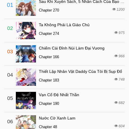
Sau Khi Xuyên Sách, 5 Nhân Cách Của Bạo Quân Đều Yêu Ta
01
1 tháng trước
Chapter 226
1200
Chapter 270
1 tháng trước
Chapter 225
Ta Không Phải Là Giáo Chủ
1 tháng trước
Chapter 224
02
975
Chapter 274
1 tháng trước
Chapter 223.5
1 tháng trước
Chapter 223
Chiếm Cái Đỉnh Núi Làm Đại Vương
03
1 tháng trước
Chapter 222
966
Chapter 166
1 tháng trước
Chapter 221
Thiết Lập Nhân Vật Daddy Của Tôi Bị Sụp Đổ
1 tháng trước
04
Chapter 220
748
Chapter 183
1 tháng trước
Chapter 219
1 tháng trước
Chapter 218
Vạn Cổ Đệ Nhất Thần
05
1 tháng trước
682
Chapter 217
Chapter 190
1 tháng trước
Chapter 216
Nước Cờ Xanh Lam
06
1 tháng trước
Chapter 215
604
Chapter 48