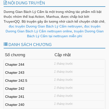
NỘI DUNG TRUYỆN
Dương Gian Bách Lý Cẩm là một trong những tác phẩm nổi bật
thuộc nhóm thể loại Action, Manhua, được chấp bút bởi
TruyenQQ. Bộ truyện gây ấn tượng nhờ cách kể chuyện chặt chẽ,
diễn biến hợp lý và dàn nhân vật được xây dựng có chiều sâu,
đọc truyện Dương Gian Bách Lý Cẩm nettruyen
,
đọc truyện
tạo nên sức hút bền bỉ theo từng chương.
Dương Gian Bách Lý Cẩm nettruyen online
,
truyện Dương Gian
Bách Lý Cẩm tại nettruyen miễn phí
DANH SÁCH CHƯƠNG
Số chương
Cập nhật
1 tháng trước
Chapter 244
1 tháng trước
Chapter 243
1 tháng trước
Chapter 242.5
1 tháng trước
Chapter 242
1 tháng trước
Chapter 241
1 tháng trước
Chapter 240