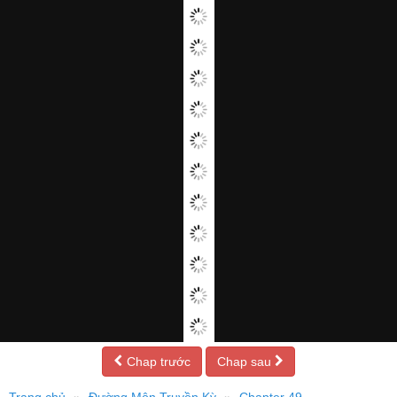
Chap trước
Chap sau