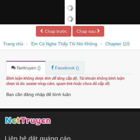
Chap trước
Chap sau
Trang chủ
Em Có Nghe Thấy Tôi Nói Không
Chapter 115
Nettruyen (
)
Facebook (
)
Bình luận không được tính để tăng cấp độ. Tài khoản không bình luận
được là do: avatar nhạy cảm, spam link hoặc chưa đủ cấp độ.
Bạn cần đăng nhập để bình luận
Liên hệ dặt quảng cáo