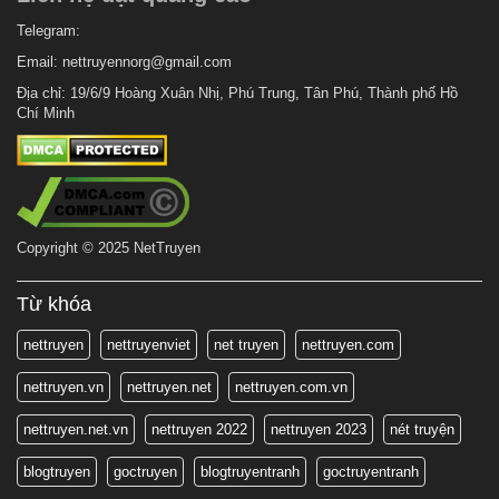
Telegram:
Email:
nettruyennorg@gmail.com
Địa chỉ: 19/6/9 Hoàng Xuân Nhị, Phú Trung, Tân Phú, Thành phố Hồ
Chí Minh
Copyright © 2025 NetTruyen
Từ khóa
nettruyen
nettruyenviet
net truyen
nettruyen.com
nettruyen.vn
nettruyen.net
nettruyen.com.vn
nettruyen.net.vn
nettruyen 2022
nettruyen 2023
nét truyện
blogtruyen
goctruyen
blogtruyentranh
goctruyentranh