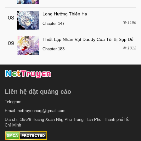
7 tháng trước
Chapter 4
Long Hưởng Thiên Hạ
08
7 tháng trước
Chapter 3
1196
Chapter 147
7 tháng trước
Chapter 2
Thiết Lập Nhân Vật Daddy Của Tôi Bị Sụp Đổ
7 tháng trước
Chapter 1
09
1012
Chapter 183
Liên hệ dặt quảng cáo
Telegram:
Email:
nettruyennorg@gmail.com
Địa chỉ: 19/6/9 Hoàng Xuân Nhị, Phú Trung, Tân Phú, Thành phố Hồ
Chí Minh