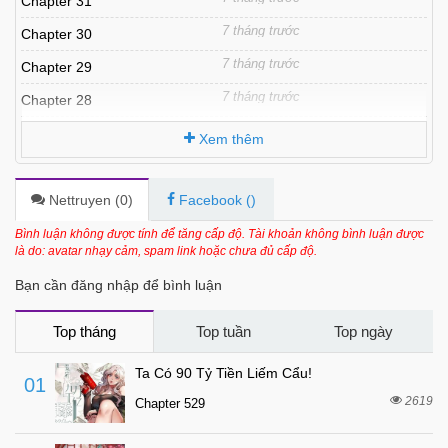
Chapter 31
7 tháng trước
Chapter 30
7 tháng trước
Chapter 29
7 tháng trước
Chapter 28
7 tháng trước
Chapter 27
Xem thêm
7 tháng trước
Chapter 26
7 tháng trước
Chapter 25
Nettruyen (
0
)
Facebook (
)
7 tháng trước
Chapter 24
Bình luận không được tính để tăng cấp độ. Tài khoản không bình luận được
là do: avatar nhạy cảm, spam link hoặc chưa đủ cấp độ.
7 tháng trước
Chapter 23
Bạn cần đăng nhập để bình luận
7 tháng trước
Chapter 22
7 tháng trước
Chapter 21
Top tháng
Top tuần
Top ngày
7 tháng trước
Chapter 20
Ta Có 90 Tỷ Tiền Liếm Cẩu!
01
7 tháng trước
Chapter 19
2619
Chapter 529
7 tháng trước
Chapter 18