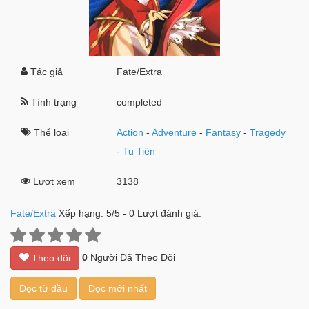
Tác giả
Fate/Extra
Tình trạng
completed
Thể loại
Action
-
Adventure
-
Fantasy
-
Tragedy
-
Tu Tiên
Lượt xem
3138
Fate/Extra
Xếp hạng:
5
/
5
-
0
Lượt đánh giá.
0
Người Đã Theo Dõi
Theo dõi
Đọc từ đầu
Đọc mới nhất