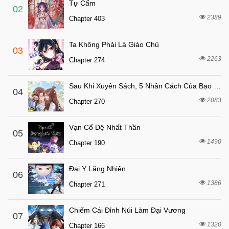
Tự Cẩm
7 tháng trước
Chapter 17
02
2389
Chapter 403
7 tháng trước
Chapter 16
7 tháng trước
Chapter 15
Ta Không Phải Là Giáo Chủ
03
7 tháng trước
Chapter 14
2263
Chapter 274
7 tháng trước
Chapter 13
Sau Khi Xuyên Sách, 5 Nhân Cách Của Bạo Quân Đều Yêu Ta
7 tháng trước
04
Chapter 12
2083
Chapter 270
7 tháng trước
Chapter 11.5
7 tháng trước
Chapter 11
Vạn Cổ Đệ Nhất Thần
05
7 tháng trước
1490
Chapter 10
Chapter 190
7 tháng trước
Chapter 9
Đại Y Lăng Nhiên
06
7 tháng trước
Chapter 8
1386
Chapter 271
7 tháng trước
Chapter 7
7 tháng trước
Chapter 6
Chiếm Cái Đỉnh Núi Làm Đại Vương
07
1320
7 tháng trước
Chapter 166
Chapter 5