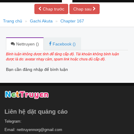
Chap trước
Chap sau
Trang chủ
Gachi Akuta
Chapter 167
Nettruyen (
)
Facebook (
)
Bình luận không được tính để tăng cấp độ. Tài khoản không bình luận
được là do: avatar nhạy cảm, spam link hoặc chưa đủ cấp độ.
Bạn cần đăng nhập để bình luận
Liên hệ dặt quảng cáo
Telegram:
Email:
nettruyennorg@gmail.com