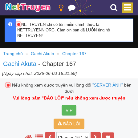
NETTRUYEN chỉ có tên miền chính thức là
NETTRUYENN.ORG. Cảm ơn bạn đã LUÔN ủng hộ
NETTRUYEN!
Trang chủ
Gachi Akuta
Chapter 167
Gachi Akuta
- Chapter 167
[Ngày cập nhật: 2026-06-03 16:31:59]
Nếu không xem được truyện vui lòng đổi
"SERVER ẢNH"
bên
dưới
Vui lòng bấm
"BÁO LỖI"
nếu không xem được truyện
VIP
BÁO LỖI