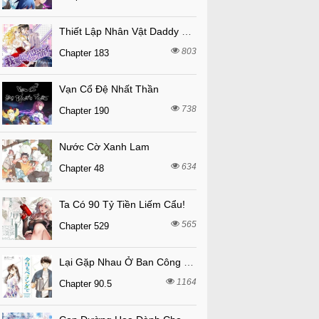
Thiết Lập Nhân Vật Daddy Của Tôi Bị Sụp Đổ
803
Chapter 183
Vạn Cổ Đệ Nhất Thần
738
Chapter 190
Nước Cờ Xanh Lam
634
Chapter 48
Ta Có 90 Tỷ Tiền Liếm Cẩu!
565
Chapter 529
Lại Gặp Nhau Ở Ban Công Rồi
1164
Chapter 90.5