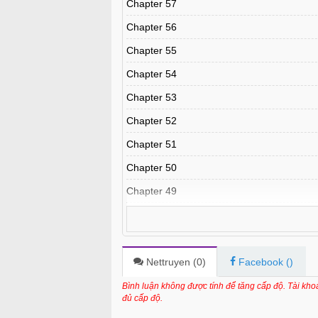
Chapter 57
Chapter 56
Chapter 55
Chapter 54
Chapter 53
Chapter 52
Chapter 51
Chapter 50
Chapter 49
Chapter 48
Chapter 47
Chapter 46
Nettruyen (
0
)
Facebook (
)
Chapter 45
Bình luận không được tính để tăng cấp độ. Tài kh
đủ cấp độ.
Chapter 44.5