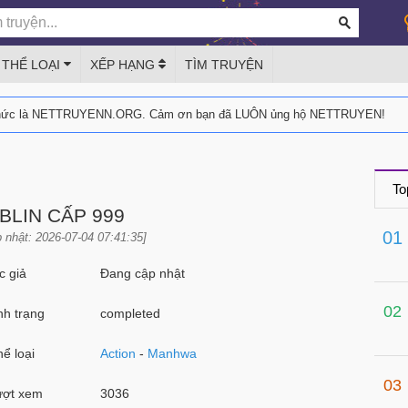
THỂ LOẠI
XẾP HẠNG
TÌM TRUYỆN
thức là NETTRUYENN.ORG. Cảm ơn bạn đã LUÔN ủng hộ NETTRUYEN!
To
BLIN CẤP 999
01
 nhật: 2026-07-04 07:41:35]
 giả
Đang cập nhật
02
h trạng
completed
ể loại
Action
-
Manhwa
03
ợt xem
3036