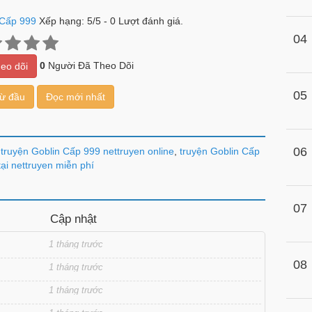
 Cấp 999
Xếp hạng:
5
/
5
-
0
Lượt đánh giá.
04
0
Người Đã Theo Dõi
eo dõi
05
từ đầu
Đọc mới nhất
06
truyện Goblin Cấp 999 nettruyen online
,
truyện Goblin Cấp
tại nettruyen miễn phí
07
Cập nhật
1 tháng trước
08
1 tháng trước
1 tháng trước