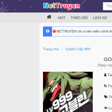
HOT
THEO DÕI
LỊCH SỬ
NETTRUYEN chỉ có tên miền chính 
Trang chủ
Goblin Cấp 999
GO
[Ngày cập
Tác
Tìn
Th
Lư