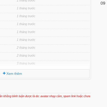
1 tháng trước
09
1 tháng trước
1 tháng trước
1 tháng trước
1 tháng trước
1 tháng trước
2 tháng trước
2 tháng trước
3 tháng trước
3 tháng trước
Xem thêm
3 tháng trước
3 tháng trước
3 tháng trước
oản không bình luận được là do: avatar nhạy cảm, spam link hoặc chưa
3 tháng trước