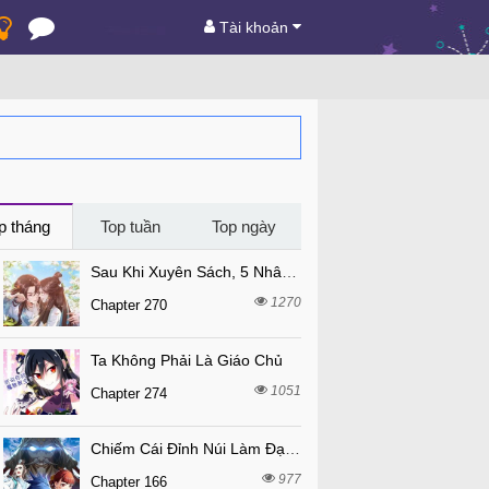
Tài khoản
p tháng
Top tuần
Top ngày
Sau Khi Xuyên Sách, 5 Nhân Cách Của Bạo Quân Đều Yêu Ta
1270
Chapter 270
Ta Không Phải Là Giáo Chủ
1051
Chapter 274
Chiếm Cái Đỉnh Núi Làm Đại Vương
977
Chapter 166