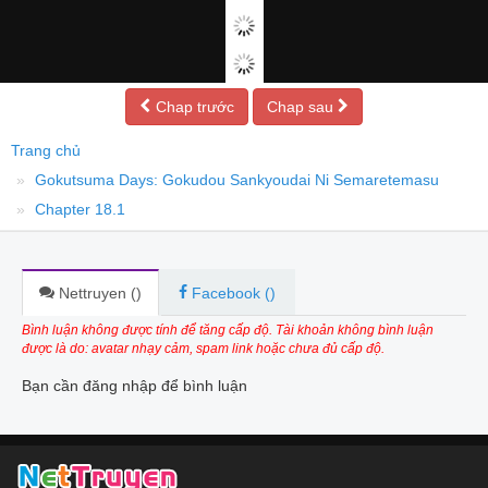
Chap trước
Chap sau
Trang chủ
Gokutsuma Days: Gokudou Sankyoudai Ni Semaretemasu
Chapter 18.1
Nettruyen (
)
Facebook (
)
Bình luận không được tính để tăng cấp độ. Tài khoản không bình luận
được là do: avatar nhạy cảm, spam link hoặc chưa đủ cấp độ.
Bạn cần đăng nhập để bình luận