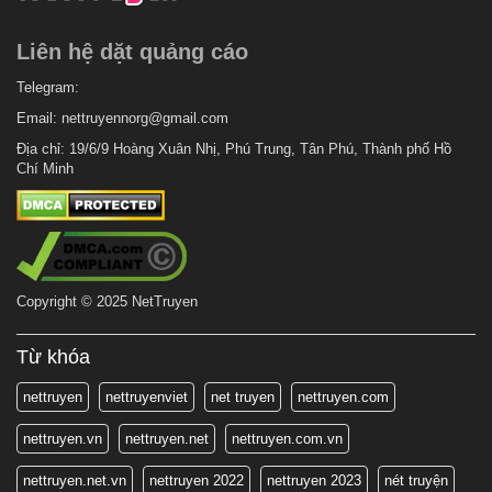
Liên hệ dặt quảng cáo
Telegram:
Email:
nettruyennorg@gmail.com
Địa chỉ: 19/6/9 Hoàng Xuân Nhị, Phú Trung, Tân Phú, Thành phố Hồ
Chí Minh
Copyright © 2025 NetTruyen
Từ khóa
nettruyen
nettruyenviet
net truyen
nettruyen.com
nettruyen.vn
nettruyen.net
nettruyen.com.vn
nettruyen.net.vn
nettruyen 2022
nettruyen 2023
nét truyện