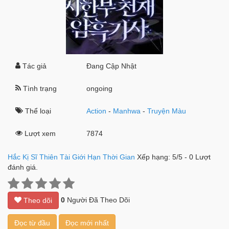
Tác giả
Đang Cập Nhật
Tình trạng
ongoing
Thể loại
Action
-
Manhwa
-
Truyện Màu
Lượt xem
7874
Hắc Kị Sĩ Thiên Tài Giới Hạn Thời Gian
Xếp hạng:
5
/
5
-
0
Lượt
đánh giá.
0
Người Đã Theo Dõi
Theo dõi
Đọc từ đầu
Đọc mới nhất