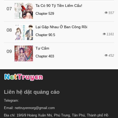
6 tháng trước
Chapter 125
Ta Có 90 Tỷ Tiền Liếm Cẩu!
07
557
6 tháng trước
Chapter 529
Chapter 124
6 tháng trước
Chapter 123
Lại Gặp Nhau Ở Ban Công Rồi
08
6 tháng trước
Chapter 122
1161
Chapter 90.5
6 tháng trước
Chapter 121
Tự Cẩm
6 tháng trước
Chapter 120
09
452
Chapter 403
6 tháng trước
Chapter 119
6 tháng trước
Chapter 118
6 tháng trước
Chapter 117
6 tháng trước
Chapter 116
Liên hệ dặt quảng cáo
6 tháng trước
Chapter 115
6 tháng trước
Telegram:
Chapter 114
Email:
nettruyennorg@gmail.com
6 tháng trước
Chapter 113
Địa chỉ: 19/6/9 Hoàng Xuân Nhị, Phú Trung, Tân Phú, Thành phố Hồ
6 tháng trước