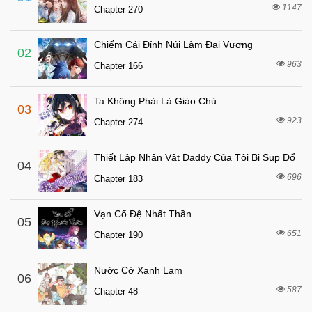
4 tháng trước
Chapter 139
1147
Chapter 270
5 tháng trước
Chapter 138
Chiếm Cái Đỉnh Núi Làm Đại Vương
5 tháng trước
Chapter 137
02
963
Chapter 166
5 tháng trước
Chapter 136
6 tháng trước
Chapter 135
Ta Không Phải Là Giáo Chủ
03
6 tháng trước
Chapter 134
923
Chapter 274
6 tháng trước
Chapter 133
Thiết Lập Nhân Vật Daddy Của Tôi Bị Sụp Đổ
6 tháng trước
04
Chapter 132
696
Chapter 183
6 tháng trước
Chapter 131
6 tháng trước
Chapter 130
Vạn Cổ Đệ Nhất Thần
05
6 tháng trước
651
Chapter 129
Chapter 190
6 tháng trước
Chapter 128
Nước Cờ Xanh Lam
06
6 tháng trước
Chapter 127
587
Chapter 48
6 tháng trước
Chapter 126