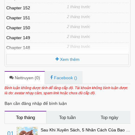
1 tháng trước
Chapter 152
2 tháng trước
Chapter 151
2 tháng trước
Chapter 150
2 tháng trước
Chapter 149
2 tháng trước
Chapter 148
2 tháng trước
Chapter 147
Xem thêm
3 tháng trước
Chapter 146
3 tháng trước
Chapter 145
Nettruyen (
0
)
Facebook (
)
3 tháng trước
Chapter 144
Bình luận không được tính để tăng cấp độ. Tài khoản không bình luận được
là do: avatar nhạy cảm, spam link hoặc chưa đủ cấp độ.
3 tháng trước
Chapter 143
Bạn cần đăng nhập để bình luận
3 tháng trước
Chapter 142
3 tháng trước
Chapter 141
Top tháng
Top tuần
Top ngày
4 tháng trước
Chapter 140
Sau Khi Xuyên Sách, 5 Nhân Cách Của Bạo Quân Đều Yêu Ta
01