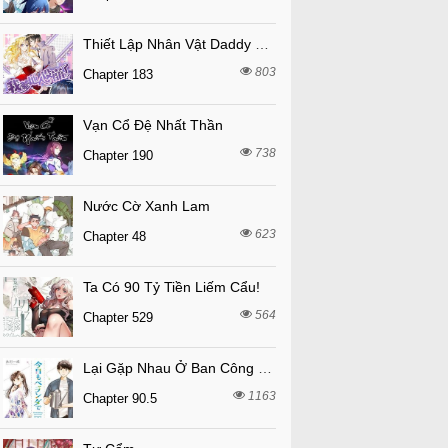
Thiết Lập Nhân Vật Daddy Của Tôi Bị Sụp Đổ
803
Chapter 183
Vạn Cổ Đệ Nhất Thần
738
Chapter 190
Nước Cờ Xanh Lam
623
Chapter 48
Ta Có 90 Tỷ Tiền Liếm Cẩu!
564
Chapter 529
Lại Gặp Nhau Ở Ban Công Rồi
1163
Chapter 90.5