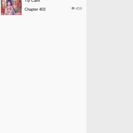
Tự Cẩm
459
Chapter 403