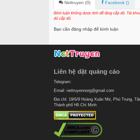
Chapter 117
Nettruyen (
0
)
Facebook (
)
Chapter 116
Bình luận không được tính để tăng cấp độ. Tài kh
đủ cấp độ.
Chapter 115
Bạn cần đăng nhập để bình luận
Chapter 114
Chapter 113
Chapter 112
Chapter 111
Liên hệ dặt quảng cáo
Chapter 110
Telegram:
Chapter 109
Email:
nettruyennorg@gmail.com
Chapter 108
Địa chỉ: 19/6/9 Hoàng Xuân Nhị, Phú Trung, Tâ
Thành phố Hồ Chí Minh
Chapter 107
Chapter 106
Chapter 105
Chapter 104