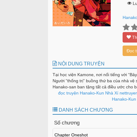
Lư
Hanako
Th
Đọc 
NỘI DUNG TRUYỆN
Tại học viện Kamone, nơi nổi tiếng với “Bảy
Người “thống trị” buồng thứ ba của nhà vệ 
Hanako-san ban tặng tất cả điều ước cho bấ
sinh trung học khép kín nhưng thường xuy
đọc truyện Hanako-Kun Nhà Xí nettruye
mạo hiểm khám phá khu nhà vệ sinh bị á
Hanako-Kun N
những gì cô đã tưởng tượng! Kanako-san 
DANH SÁCH CHƯƠNG
Số chương
Chapter Oneshot