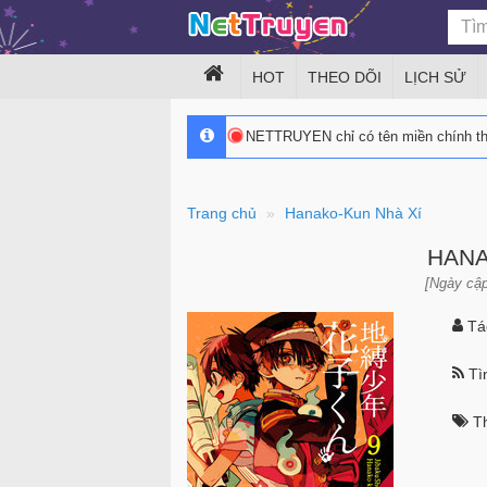
HOT
THEO DÕI
LỊCH SỬ
NETTRUYEN chỉ có tên miền chính 
Trang chủ
Hanako-Kun Nhà Xí
HANA
[Ngày cập
Tác
Tìn
Th