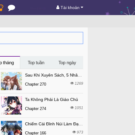
Tài khoản
p tháng
Top tuần
Top ngày
Sau Khi Xuyên Sách, 5 Nhân Cách Của Bạo Quân Đều Yêu Ta
1269
Chapter 270
Ta Không Phải Là Giáo Chủ
1051
Chapter 274
Chiếm Cái Đỉnh Núi Làm Đại Vương
973
Chapter 166