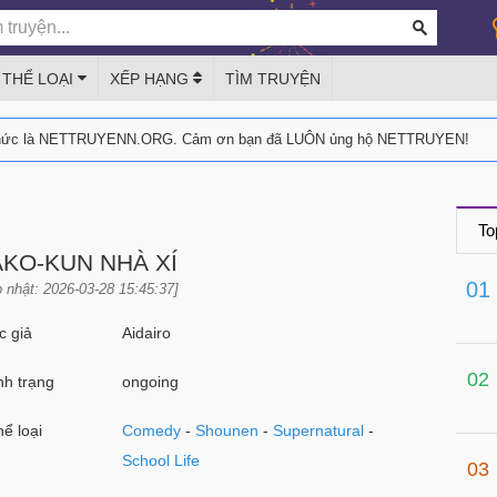
THỂ LOẠI
XẾP HẠNG
TÌM TRUYỆN
thức là NETTRUYENN.ORG. Cảm ơn bạn đã LUÔN ủng hộ NETTRUYEN!
To
KO-KUN NHÀ XÍ
01
 nhật: 2026-03-28 15:45:37]
 giả
Aidairo
02
h trạng
ongoing
ể loại
Comedy
-
Shounen
-
Supernatural
-
School Life
03