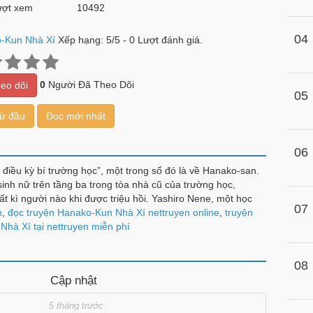
ợt xem
10492
04
-Kun Nhà Xí
Xếp hạng:
5
/
5
-
0
Lượt đánh giá.
0
Người Đã Theo Dõi
eo dõi
05
từ đầu
Đọc mới nhất
06
 điều kỳ bí trường học”, một trong số đó là về Hanako-san.
sinh nữ trên tầng ba trong tòa nhà cũ của trường học,
t kì người nào khi được triệu hồi. Yashiro Nene, một học
07
ên mơ mộng về những câu chuyện tình yêu lãng mạn, đã
n
,
đọc truyện Hanako-Kun Nhà Xí nettruyen online
,
truyện
m này… nhưng Hanako-san mà cô gặp không hề giống như
hà Xí tại nettruyen miễn phí
của học viện Kamone…Là một đứa con trai ư?
08
Cập nhật
5 tháng trước