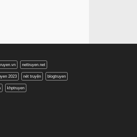
truyen.vn
nettruyen.net
ruyen 2023
nét truyện
blogtruyen
n
khptruyen