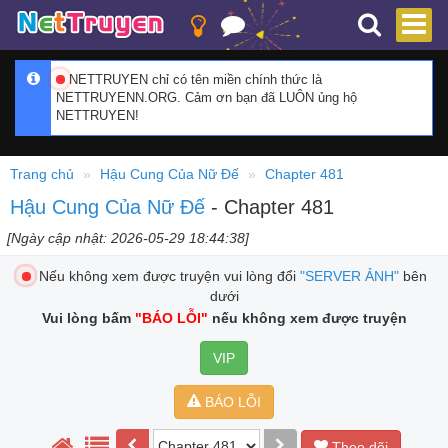
NETTRUYEN chỉ có tên miền chính thức là
NETTRUYENN.ORG. Cảm ơn bạn đã LUÔN ủng hộ
NETTRUYEN!
Trang chủ
Hậu Cung Của Nữ Đế
Chapter 481
Hậu Cung Của Nữ Đế
- Chapter 481
[Ngày cập nhật: 2026-05-29 18:44:38]
Nếu không xem được truyện vui lòng đổi
"SERVER ẢNH"
bên
dưới
Vui lòng bấm
"BÁO LỖI"
nếu không xem được truyện
VIP
BÁO LỖI
Theo dõi