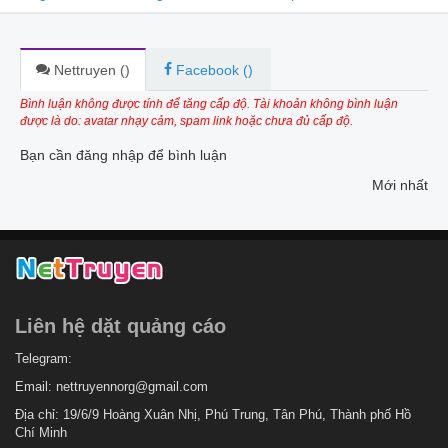
Nettruyen (
)
Facebook (
)
Bình luận không được tính để tăng cấp độ. Tài khoản không bình luận
được là do: avatar nhạy cảm, spam link hoặc chưa đủ cấp độ.
Bạn cần đăng nhập để bình luận
Mới nhất
Liên hệ dặt quảng cáo
Telegram:
Email:
nettruyennorg@gmail.com
Địa chỉ: 19/6/9 Hoàng Xuân Nhị, Phú Trung, Tân Phú, Thành phố Hồ
Chí Minh