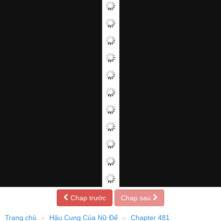
Chap trước
Chap sau
Trang chủ
Hậu Cung Của Nữ Đế
Chapter 481