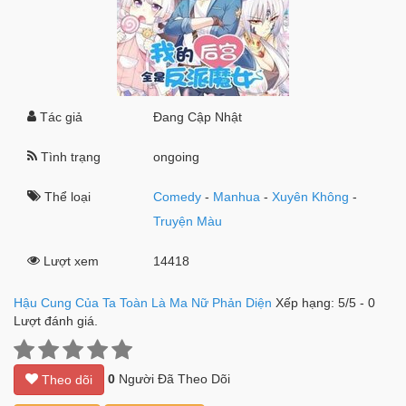
Tác giả
Đang Cập Nhật
Tình trạng
ongoing
Thể loại
Comedy
-
Manhua
-
Xuyên Không
-
Truyện Màu
Lượt xem
14418
Hậu Cung Của Ta Toàn Là Ma Nữ Phản Diện
Xếp hạng:
5
/
5
-
0
Lượt đánh giá.
0
Người Đã Theo Dõi
Theo dõi