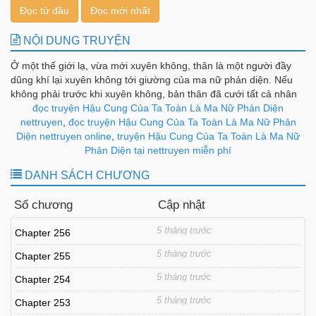
Đọc từ đầu
Đọc mới nhất
NỘI DUNG TRUYỆN
Ở một thế giới lạ, vừa mới xuyên không, thân là một người đầy
dũng khí lại xuyên không tới giường của ma nữ phản diện. Nếu
không phải trước khi xuyên không, bản thân đã cưới tất cả nhân
vật phản diện ở trong trò chơi thì hiện giờ tôi đã “đi đời” rồi. Bây
đọc truyện Hậu Cung Của Ta Toàn Là Ma Nữ Phản Diện
giờ những nhân vật phản diện đều quấn lấy tôi, bảo tôi giúp đỡ
nettruyen
,
đọc truyện Hậu Cung Của Ta Toàn Là Ma Nữ Phản
bọn họ thống trị thế giới, tranh nhau cầu hôn với tôi, tôi nên làm
Diện nettruyen online
,
truyện Hậu Cung Của Ta Toàn Là Ma Nữ
gì đây?
Phản Diện tại nettruyen miễn phí
DANH SÁCH CHƯƠNG
Số chương
Cập nhật
5 tháng trước
Chapter 256
5 tháng trước
Chapter 255
5 tháng trước
Chapter 254
5 tháng trước
Chapter 253