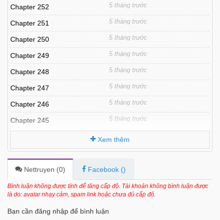
5 tháng trước
Chapter 252
5 tháng trước
Chapter 251
5 tháng trước
Chapter 250
5 tháng trước
Chapter 249
5 tháng trước
Chapter 248
5 tháng trước
Chapter 247
5 tháng trước
Chapter 246
5 tháng trước
Chapter 245
5 tháng trước
Chapter 244
Xem thêm
5 tháng trước
Chapter 243
5 tháng trước
Chapter 242
Nettruyen (
0
)
Facebook (
)
5 tháng trước
Chapter 241
Bình luận không được tính để tăng cấp độ. Tài khoản không bình luận được
là do: avatar nhạy cảm, spam link hoặc chưa đủ cấp độ.
5 tháng trước
Chapter 240
Bạn cần đăng nhập để bình luận
5 tháng trước
Chapter 239