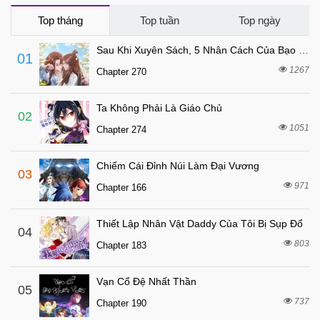
5 tháng trước
Chapter 238
Top tháng
Top tuần
Top ngày
5 tháng trước
Chapter 237
Sau Khi Xuyên Sách, 5 Nhân Cách Của Bạo Quân Đều Yêu Ta
01
5 tháng trước
Chapter 236
1267
Chapter 270
5 tháng trước
Chapter 235
Ta Không Phải Là Giáo Chủ
5 tháng trước
Chapter 234
02
1051
Chapter 274
5 tháng trước
Chapter 233
5 tháng trước
Chapter 232
Chiếm Cái Đỉnh Núi Làm Đại Vương
03
5 tháng trước
Chapter 231
971
Chapter 166
5 tháng trước
Chapter 230
Thiết Lập Nhân Vật Daddy Của Tôi Bị Sụp Đổ
5 tháng trước
04
Chapter 229
803
Chapter 183
5 tháng trước
Chapter 228
5 tháng trước
Chapter 227
Vạn Cổ Đệ Nhất Thần
05
5 tháng trước
737
Chapter 226
Chapter 190