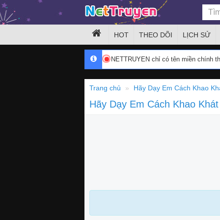
HOT
THEO DÕI
LỊCH SỬ
NETTRUYEN chỉ có tên miền chính 
Trang chủ
Hãy Dạy Em Cách Khao Kh
Hãy Dạy Em Cách Khao Khá