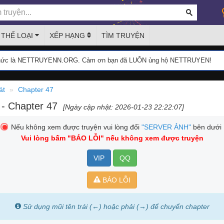
THỂ LOẠI
XẾP HẠNG
TÌM TRUYỆN
thức là NETTRUYENN.ORG. Cảm ơn bạn đã LUÔN ủng hộ NETTRUYEN!
át
Chapter 47
t
- Chapter 47
[Ngày cập nhật: 2026-01-23 22:22:07]
Nếu không xem được truyện vui lòng đổi
"SERVER ẢNH"
bên dưới
Vui lòng bấm
"BÁO LỖI"
nếu không xem được truyện
VIP
QQ
BÁO LỖI
Sử dụng mũi tên trái (←) hoặc phải (→) để chuyển chapter