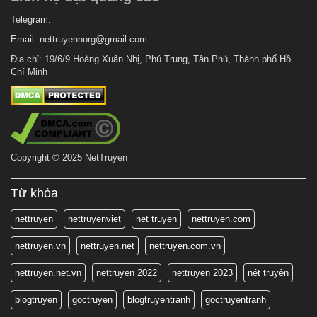
Telegram:
Email:
nettruyennorg@gmail.com
Địa chỉ: 19/6/9 Hoàng Xuân Nhị, Phú Trung, Tân Phú, Thành phố Hồ
Chí Minh
Copyright © 2025 NetTruyen
Từ khóa
nettruyen
nettruyenviet
net truyen
nettruyen.com
nettruyen.vn
nettruyen.net
nettruyen.com.vn
nettruyen.net.vn
nettruyen 2022
nettruyen 2023
nét truyện
blogtruyen
goctruyen
blogtruyentranh
goctruyentranh