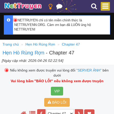
NETTRUYEN chỉ có tên miền chính thức là
NETTRUYENN.ORG. Cảm ơn bạn đã LUÔN ủng hộ
NETTRUYEN!
Trang chủ
Hẹn Hò Rùng Rợn
Chapter 47
Hẹn Hò Rùng Rợn
- Chapter 47
[Ngày cập nhật: 2026-04-26 02:22:54]
Nếu không xem được truyện vui lòng đổi
"SERVER ẢNH"
bên
dưới
Vui lòng bấm
"BÁO LỖI"
nếu không xem được truyện
VIP
BÁO LỖI