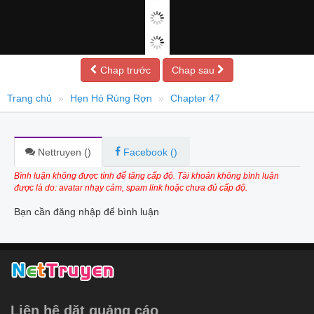
Chap trước
Chap sau
Trang chủ
Hẹn Hò Rùng Rợn
Chapter 47
Nettruyen (
)
Facebook (
)
Bình luận không được tính để tăng cấp độ. Tài khoản không bình luận
được là do: avatar nhạy cảm, spam link hoặc chưa đủ cấp độ.
Bạn cần đăng nhập để bình luận
Liên hệ dặt quảng cáo