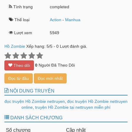
Tình trạng
completed
Thể loại
Action
-
Manhua
Lượt xem
5949
Hồ Zombie
Xếp hạng:
5
/
5
-
0
Lượt đánh giá.
0
Người Đã Theo Dõi
Theo dõi
Đọc từ đầu
Đọc mới nhất
NỘI DUNG TRUYỆN
đọc truyện Hồ Zombie nettruyen
,
đọc truyện Hồ Zombie nettruyen
online
,
truyện Hồ Zombie tại nettruyen miễn phí
DANH SÁCH CHƯƠNG
Số chương
Cập nhật