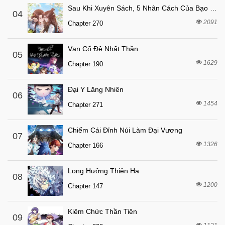
Sau Khi Xuyên Sách, 5 Nhân Cách Của Bạo Quân Đều Yêu Ta
4 tháng trước
04
Chapter 32.3
2091
Chapter 270
4 tháng trước
Chapter 32.2
4 tháng trước
Chapter 32.1
Vạn Cổ Đệ Nhất Thần
05
8 tháng trước
1629
Chapter 32
Chapter 190
4 tháng trước
Chapter 31.7
Đại Y Lăng Nhiên
06
4 tháng trước
Chapter 31.6
1454
Chapter 271
4 tháng trước
Chapter 31.5
4 tháng trước
Chapter 31.4
Chiếm Cái Đỉnh Núi Làm Đại Vương
07
1326
4 tháng trước
Chapter 166
Chapter 31.3
4 tháng trước
Chapter 31.2
Long Hưởng Thiên Hạ
08
4 tháng trước
Chapter 31.1
1200
Chapter 147
8 tháng trước
Chapter 31
Kiêm Chức Thần Tiên
4 tháng trước
Chapter 30.7
09