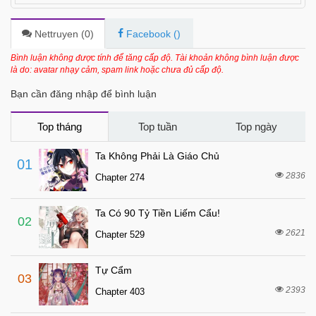
4 tháng trước
Chapter 40
4 tháng trước
Chapter 39
Nettruyen (
0
)
Facebook (
)
4 tháng trước
Chapter 38
Bình luận không được tính để tăng cấp độ. Tài khoản không bình luận được
là do: avatar nhạy cảm, spam link hoặc chưa đủ cấp độ.
4 tháng trước
Chapter 37
Bạn cần đăng nhập để bình luận
4 tháng trước
Chapter 36
4 tháng trước
Chapter 35
Top tháng
Top tuần
Top ngày
4 tháng trước
Chapter 34
Ta Không Phải Là Giáo Chủ
01
4 tháng trước
Chapter 33
2836
Chapter 274
4 tháng trước
Chapter 32.9
Ta Có 90 Tỷ Tiền Liếm Cẩu!
4 tháng trước
Chapter 32.8
02
2621
Chapter 529
4 tháng trước
Chapter 32.7
4 tháng trước
Chapter 32.6
Tự Cẩm
03
4 tháng trước
Chapter 32.5
2393
Chapter 403
4 tháng trước
Chapter 32.4