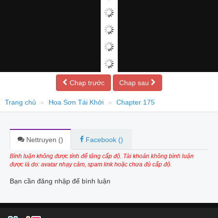
Chap trước
Chap sau
Trang chủ
Hoa Sơn Tái Khởi
Chapter 175
Nettruyen (
)
Facebook (
)
Bình luận không được tính để tăng cấp độ. Tài khoản không bình luận
được là do: avatar nhạy cảm, spam link hoặc chưa đủ cấp độ.
Bạn cần đăng nhập để bình luận