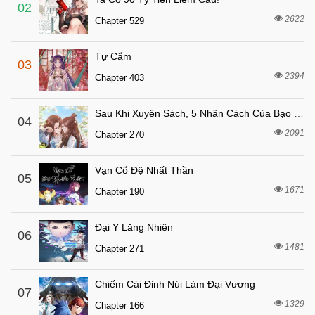
8 tháng trước
Chapter 28
02
2622
Chapter 529
8 tháng trước
Chapter 27
8 tháng trước
Chapter 26
Tự Cẩm
03
8 tháng trước
Chapter 25
2394
Chapter 403
8 tháng trước
Chapter 24
Sau Khi Xuyên Sách, 5 Nhân Cách Của Bạo Quân Đều Yêu Ta
8 tháng trước
04
Chapter 23
2091
Chapter 270
8 tháng trước
Chapter 22
8 tháng trước
Chapter 21
Vạn Cổ Đệ Nhất Thần
05
8 tháng trước
1671
Chapter 20
Chapter 190
8 tháng trước
Chapter 19
Đại Y Lăng Nhiên
06
8 tháng trước
Chapter 18
1481
Chapter 271
8 tháng trước
Chapter 17
8 tháng trước
Chapter 16
Chiếm Cái Đỉnh Núi Làm Đại Vương
07
1329
8 tháng trước
Chapter 166
Chapter 15