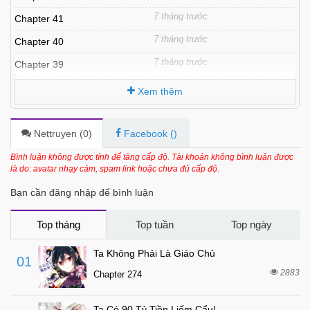
7 tháng trước
Chapter 41
7 tháng trước
Chapter 40
7 tháng trước
Chapter 39
8 tháng trước
Chapter 38
Xem thêm
8 tháng trước
Chapter 37
8 tháng trước
Chapter 36
Nettruyen (
0
)
Facebook (
)
8 tháng trước
Chapter 35
Bình luận không được tính để tăng cấp độ. Tài khoản không bình luận được
là do: avatar nhạy cảm, spam link hoặc chưa đủ cấp độ.
8 tháng trước
Chapter 34
Bạn cần đăng nhập để bình luận
8 tháng trước
Chapter 33
8 tháng trước
Chapter 32
Top tháng
Top tuần
Top ngày
8 tháng trước
Chapter 31
Ta Không Phải Là Giáo Chủ
01
8 tháng trước
Chapter 30
2883
Chapter 274
8 tháng trước
Chapter 29
Ta Có 90 Tỷ Tiền Liếm Cẩu!