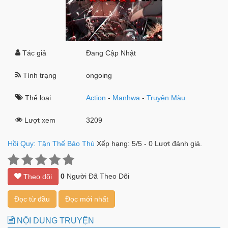
Tác giả
Đang Cập Nhật
Tình trạng
ongoing
Thể loại
Action
-
Manhwa
-
Truyện Màu
Lượt xem
3209
Hồi Quy: Tận Thế Báo Thù
Xếp hạng:
5
/
5
-
0
Lượt đánh giá.
0
Người Đã Theo Dõi
Theo dõi
Đọc từ đầu
Đọc mới nhất
NỘI DUNG TRUYỆN