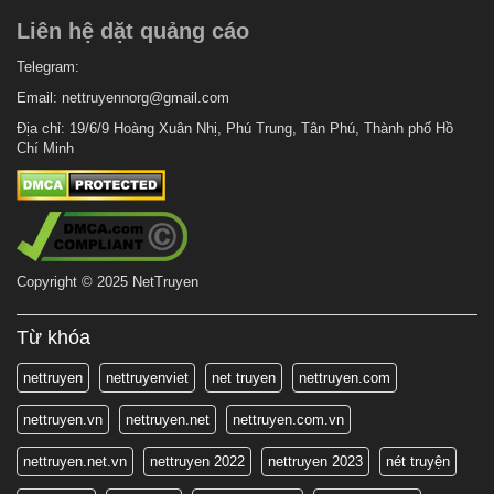
Liên hệ dặt quảng cáo
Telegram:
Email:
nettruyennorg@gmail.com
Địa chỉ: 19/6/9 Hoàng Xuân Nhị, Phú Trung, Tân Phú, Thành phố Hồ
Chí Minh
Copyright © 2025 NetTruyen
Từ khóa
nettruyen
nettruyenviet
net truyen
nettruyen.com
nettruyen.vn
nettruyen.net
nettruyen.com.vn
nettruyen.net.vn
nettruyen 2022
nettruyen 2023
nét truyện