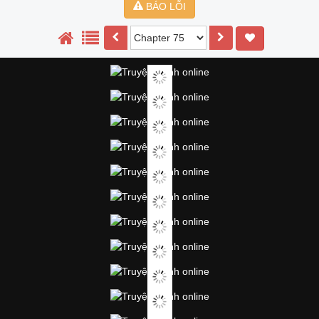
BÁO LỖI