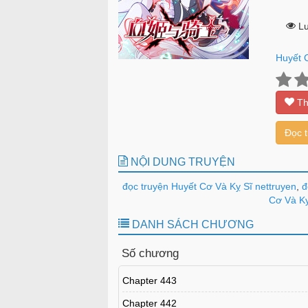
Lư
Huyết 
Th
Đọc 
NỘI DUNG TRUYỆN
đọc truyện Huyết Cơ Và Kỵ Sĩ nettruyen
,
đ
Cơ Và Kỵ
DANH SÁCH CHƯƠNG
Số chương
Chapter 443
Chapter 442