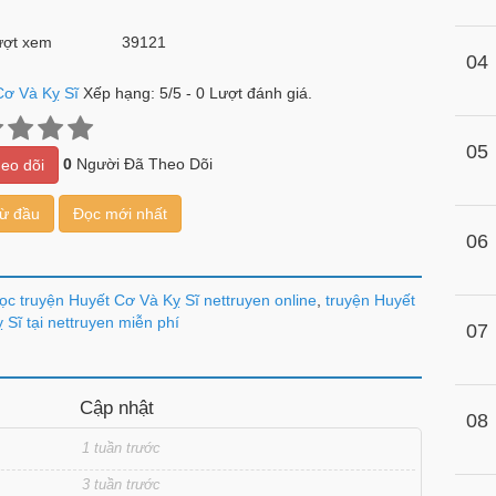
ợt xem
39121
04
Cơ Và Kỵ Sĩ
Xếp hạng:
5
/
5
-
0
Lượt đánh giá.
05
0
Người Đã Theo Dõi
eo dõi
từ đầu
Đọc mới nhất
06
ọc truyện Huyết Cơ Và Kỵ Sĩ nettruyen online
,
truyện Huyết
 Sĩ tại nettruyen miễn phí
07
Cập nhật
08
1 tuần trước
3 tuần trước