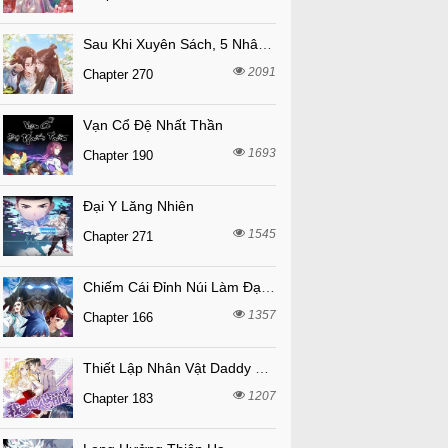
Sau Khi Xuyên Sách, 5 Nhân Cách Của Bạo Quân Đều Yêu Ta
2091
Chapter 270
Vạn Cổ Đệ Nhất Thần
1693
Chapter 190
Đại Y Lăng Nhiên
1545
Chapter 271
Chiếm Cái Đỉnh Núi Làm Đại Vương
1357
Chapter 166
Thiết Lập Nhân Vật Daddy Của Tôi Bị Sụp Đổ
1207
Chapter 183