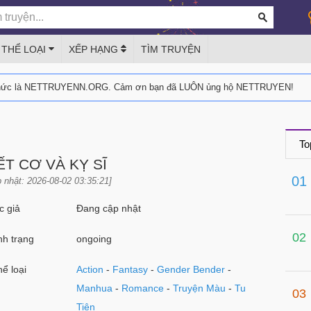
THỂ LOẠI
XẾP HẠNG
TÌM TRUYỆN
thức là NETTRUYENN.ORG. Cảm ơn bạn đã LUÔN ủng hộ NETTRUYEN!
To
T CƠ VÀ KỴ SĨ
01
 nhật: 2026-08-02 03:35:21]
 giả
Đang cập nhật
02
h trạng
ongoing
ể loại
Action
-
Fantasy
-
Gender Bender
-
Manhua
-
Romance
-
Truyện Màu
-
Tu
03
Tiên