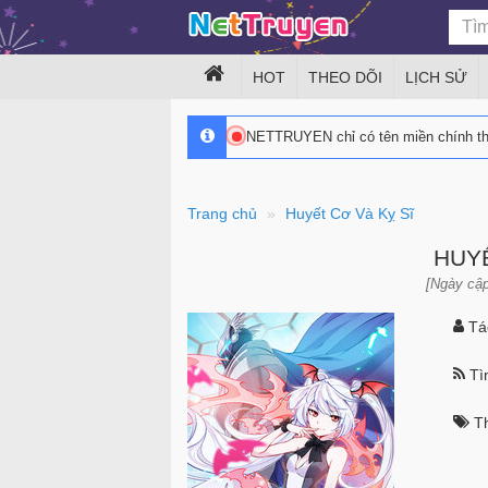
HOT
THEO DÕI
LỊCH SỬ
NETTRUYEN chỉ có tên miền chính 
Trang chủ
Huyết Cơ Và Kỵ Sĩ
HUYẾ
[Ngày cập
Tác
Tìn
Th