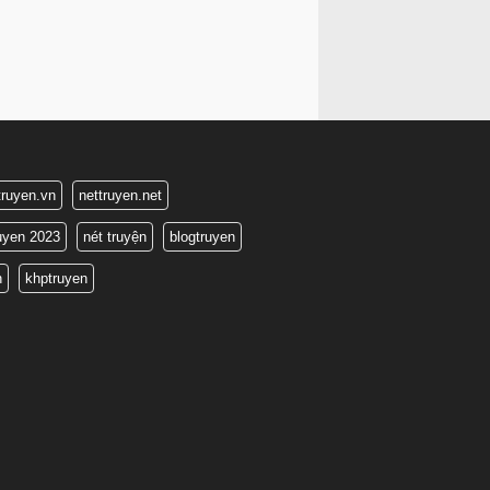
truyen.vn
nettruyen.net
ruyen 2023
nét truyện
blogtruyen
n
khptruyen