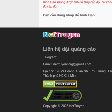
Chapter 428
Bình luận không được tính để tăng cấp độ. Tài kh
đủ cấp độ.
Chapter 427
Bạn cần đăng nhập để bình luận
Chapter 426
Chapter 425
Chapter 424
Chapter 423
Liên hệ dặt quảng cáo
Chapter 422
Telegram:
Chapter 421
Email:
nettruyennorg@gmail.com
Chapter 420
Địa chỉ: 19/6/9 Hoàng Xuân Nhị, Phú Trung, Tâ
Thành phố Hồ Chí Minh
Chapter 419
Chapter 418
Chapter 417
Chapter 416
Copyright © 2025 NetTruyen
Chapter 415